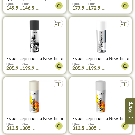
Ціна
Опт
Ціна
Опт
149.9
146.5
177.9
172.9
грн
грн
грн
грн
Бонуси
Бонуси
+ 1
+ 1
Емаль аерозольна New Ton для пластику 9005 чорний глянець 4
Емаль аерозольна New Ton для 
Ціна
Опт
Ціна
Опт
205.9
199.9
205.9
199.9
грн
грн
грн
грн
Бонуси
Бонуси
+ 1
+ 1
Фільтр
Емаль аерозольна New Ton жаростійка до 600 ° С білий 400 мл
Емаль аерозольна New Ton жаро
Ціна
Опт
Ціна
Опт
313.5
305
313.5
305
грн
грн
грн
грн