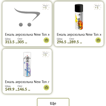
Бонуси
Бонуси
+ 1
+ 1
Емаль аерозольна New Ton жаростійка до 600 ° С червоний 400 
Емаль аерозольна New Ton жаро
Ціна
Опт
Ціна
Опт
313.5
305
296.5
289.5
грн
грн
грн
грн
Бонуси
+ 1
Емаль аерозольна New Ton лак глянсовий 400 мл
Ціна
Опт
149.9
146.5
грн
грн
Ще