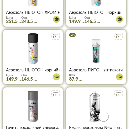
Аерозоль НЬЮТОН ХРОМ золото
Аерозоль НЬЮТОН чорний гля
Ціна
Опт
Ціна
Опт
251.5
243.5
149.9
146.5
грн
грн
грн
грн
-2%
Бонуси
Бонуси
+ 1
+ 1
Аерозоль НЬЮТОН чорний матовий 9005
Аэрозоль ПИТОН антискотч
Ціна
Опт
89.9
149.9
146.5
87.9
грн
грн
грн
Бонуси
Бонуси
+ 1
+ 1
Грунт аерозольний універсальний New Ton сірий
Емаль аерозольна New Ton для 