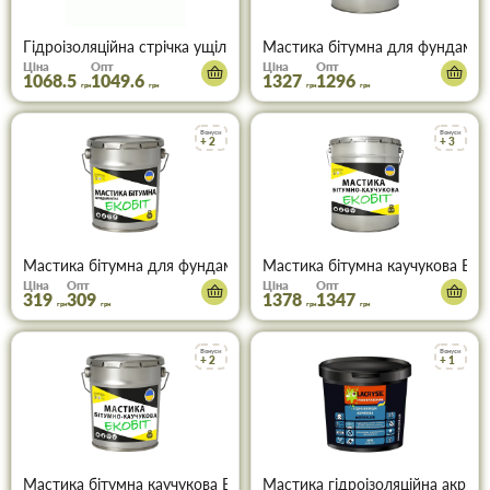
Гідроізоляційна стрічка ущільнююча Polimin GL-2 Aqua Barrier 12
Мастика бітумна для фундамент
Ціна
Опт
Ціна
Опт
1068.5
1049.6
1327
1296
грн
грн
грн
грн
Бонуси
Бонуси
+ 2
+ 3
Мастика бітумна для фундаменту Екобіт 3 кг
Мастика бітумна каучукова Екоб
Ціна
Опт
Ціна
Опт
319
309
1378
1347
грн
грн
грн
грн
Бонуси
Бонуси
+ 2
+ 1
Мастика бітумна каучукова Екобіт 3 кг
Мастика гідроізоляційна акрилов