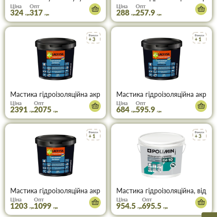
Ціна
Опт
Ціна
Опт
324
317
288
257.9
грн
грн
грн
грн
Бонуси
Бонуси
+ 3
+ 1
Мастика гідроізоляційна акрилова Lacrysil WaterBlock 12 кг
Мастика гідроізоляційна акрилов
Ціна
Опт
Ціна
Опт
2391
2075
684
595.9
грн
грн
грн
грн
Бонуси
Бонуси
+ 1
+ 3
Мастика гідроізоляційна акрилова Lacrysil WaterBlock 6 кг
Мастика гідроізоляційна, відро 
Ціна
Опт
Ціна
Опт
1203
1099
954.5
695.5
грн
грн
грн
грн