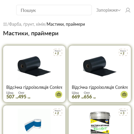
Запоріжжя
Фарба, ґрунт, хімія
Мастики, праймери
Мастики, праймери
Бонуси
Бонуси
+ 2
+ 2
Відсічна гідроізоляція Conkret ConfolAlfa 0,3*50м
Відсічна гідроізоляція Conkret C
Ціна
Опт
Ціна
Опт
507
495
669
656
грн
грн
грн
грн
Бонуси
Бонуси
+ 2
+ 3