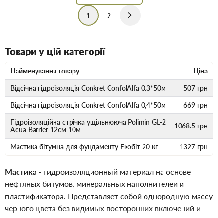
1
2
Товари у цій категорії
Найменування товару
Ціна
Відсічна гідроізоляція Conkret ConfolAlfa 0,3*50м
507
грн
Відсічна гідроізоляція Conkret ConfolAlfa 0,4*50м
669
грн
Гідроізоляційна стрічка ущільнююча Polimin GL-2
1068.5
грн
Aqua Barrier 12см 10м
Мастика бітумна для фундаменту Екобіт 20 кг
1327
грн
Мастика
- гидроизоляционный материал на основе
нефтяных битумов, минеральных наполнителей и
пластификатора. Представляет собой однородную массу
черного цвета без видимых посторонних включений и