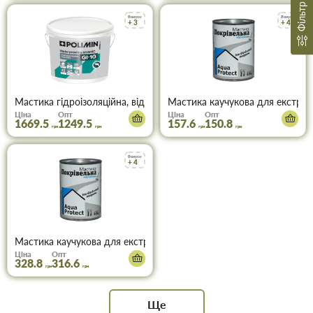
Фільтр
Бонуси
Бонуси
+ 3
+ 4
Мастика гідроізоляційна, відро 6 кг акрилова Polimin GI-10 готов
Мастика каучукова для екстрено
Ціна
Опт
Ціна
Опт
1669.5
1249.5
157.6
150.8
грн
грн
грн
грн
Бонуси
+ 4
Мастика каучукова для екстреного ремонту покрівлі Aqua Protect 
Ціна
Опт
328.8
316.6
грн
грн
Ще