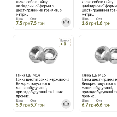
являє собою гайку
являє собою гайку
циліндричної форми з
циліндричної форми
шестигранними гранями, з
шестигранними гран
метри..
метри..
Ціна
Опт
Ціна
Опт
7.5
грн
7.5
грн
1.6
грн
1.6
грн
Бонуси
+ 0
Гайка ЦБ М14
Гайка ЦБ М16
Гайка шестигранна нержавіюча
Гайка шестигранна 
Використовується в
Використовується в
машинобудуванні,
машинобудуванні,
приладобудуванні та інших
приладобудуванні т
промис..
промис..
Ціна
Опт
Ціна
Опт
5.9
грн
5.7
грн
6.7
грн
6.6
грн