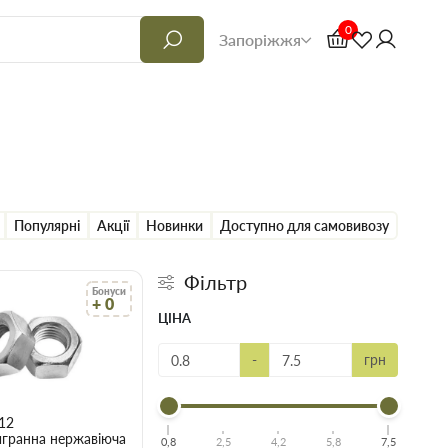
0
Запоріжжя
Популярні
Акції
Новинки
Доступно для самовивозу
Фільтр
Бонуси
+ 0
ЦІНА
-
грн
12
игранна нержавіюча
0,8
2,5
4,2
5,8
7,5