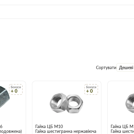
Сортувати
Дешеві
Бонуси
Бонуси
+ 0
+ 0
М6
Гайка ЦБ М10
Гайка ЦБ М
(подовжена)
Гайка шестигранна нержавіюча
Гайка шест