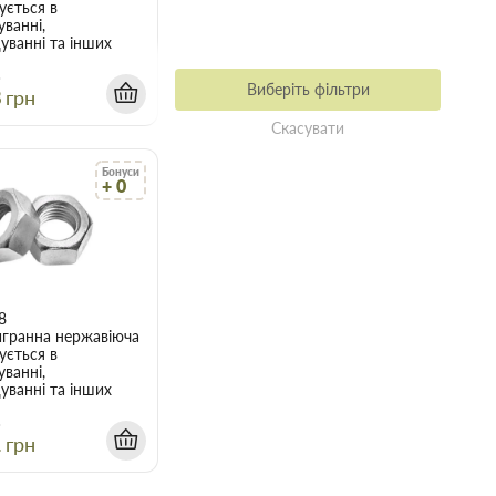
ується в
ванні,
уванні та інших
Виберіть фільтри
8
грн
Скасувати
Бонуси
+ 0
8
игранна нержавіюча
ується в
ванні,
уванні та інших
1
грн