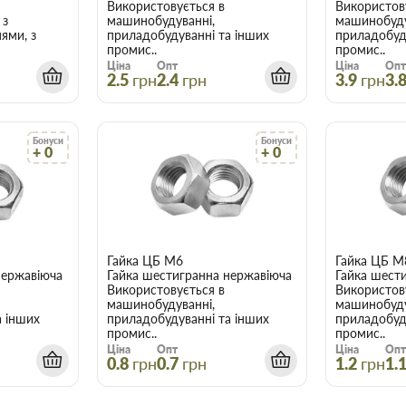
Використовується в
Використов
 з
машинобудуванні,
машинобуду
ями, з
приладобудуванні та інших
приладобуд
промис..
промис..
Ціна
Опт
Ціна
Опт
2.5
грн
2.4
грн
3.9
грн
3.
Бонуси
Бонуси
+ 0
+ 0
Гайка ЦБ М6
Гайка ЦБ М
нержавіюча
Гайка шестигранна нержавіюча
Гайка шест
Використовується в
Використов
машинобудуванні,
машинобуду
а інших
приладобудуванні та інших
приладобуд
промис..
промис..
Ціна
Опт
Ціна
Опт
0.8
грн
0.7
грн
1.2
грн
1.