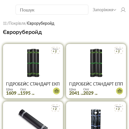
Запоріжжя
Покрівля
Євроруберойд
Євроруберойд
Бонуси
Бонуси
+ 2
+ 2
ГІДРОБЕЙС СТАНДАРТ ЕКП 4,0 (10м)
ГІДРОБЕЙС СТАНДАРТ ЕПП 2,5
Ціна
Опт
Ціна
Опт
1609
1595
2041
2029
грн
грн
грн
грн
Бонуси
Бонуси
+ 2
+ 2