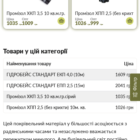
Промізол ХКП 3,5 10 кв.м.гр.сірий
Промізол ХПП 2,5 (без крихти) 1
Ціна
Опт
Ціна
Опт
1035
1009
1026
999
грн
грн
грн
грн
Товари у цій категорії
Найменування товару
Ціна
ГІДРОБЕЙС СТАНДАРТ ЕКП 4,0 (10м)
1609
грн
Фільтр
ГІДРОБЕЙС СТАНДАРТ ЕПП 2,5 (15м)
2041
грн
Промізол ХКП 3,5 10 кв.м.гр.сірий
1035
грн
Промізол ХПП 2,5 (без крихти) 10м. кв.
1026
грн
Цей покрівельний матеріал у більшості асоціюється з
радянськими часами та незаслужено вважається
пережитком минулого. Але будівельний світ постійно