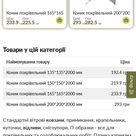
Коник покрівельний 165*165*2000 мм
Коник покрівельний 200*200*2
Ціна
Опт
Ціна
Опт
233.9
225.5
293
282.5
грн
грн
грн
грн
Товари у цій категорії
Найменування товару
Ціна
Коник покрівельний 135*135*2000 мм
192.4
грн
Фільтр
Коник покрівельний 150*150*2000 мм
219.9
грн
Коник покрівельний 165*165*2000 мм
233.9
грн
Коник покрівельний 200*200*2000 мм
293
грн
Стандартні вітрові
ковзани
, примикання, крапельники,
куточки,
відливи
, снігоупори, П-образки - все для
покрівельних та оздоблювальних робіт: Планка карнизна