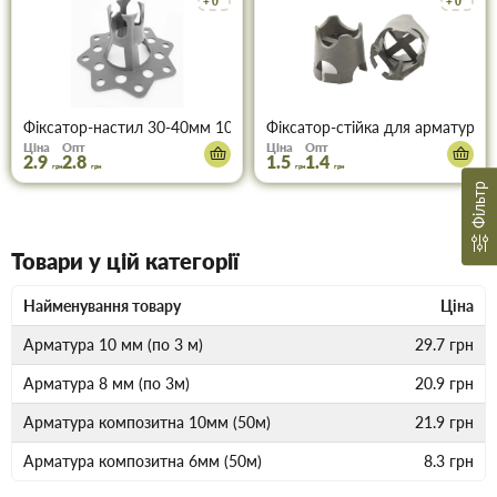
+ 0
+ 0
Фіксатор-настил 30-40мм 100 шт
Фіксатор-стійка для арматури 
Ціна
Опт
Ціна
Опт
2.9
2.8
1.5
1.4
грн
грн
грн
грн
Фільтр
Товари у цій категорії
Найменування товару
Ціна
Арматура 10 мм (по 3 м)
29.7
грн
Арматура 8 мм (по 3м)
20.9
грн
Арматура композитна 10мм (50м)
21.9
грн
Арматура композитна 6мм (50м)
8.3
грн