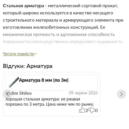
Стальная арматура
- металлический сортовой прокат,
который широко используется в качестве несущего
строительного материала и армирующего элемента при
изготовлении железобетонных конструкций. Ее
механическая прочность и адгезионная способность
поверхности непосредственно определяют надежность
и долговечность возводимых, поэтому к ней
Читати повністю
предъявляются особые требования, среди которых
минимальный порог усталостной прочности,
Відгуки: Арматура
значительный эксплуатационный ресурс, низкая
химическая активность металла в бетонных слоях.
Арматура 8 мм (по 3м)
Классификация и сортамент арматуры Конструктивно
арматурный прокат представляет собой металлический
Vadim Shilov
09 червня 2026
прут с гладкой или рифленой поверхностью, который
Хорошая стальная арматура: не ржавая
порезана по 3 метра. Цена ниже чем по рынку.
обозначают буквой «А» и рядом указывают цифры,
2
0
идентифицирующие номинальный размер.
Арматкра маркировка