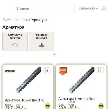
Запоріжжя
Металопрокат
Арматура
Арматура
Композитна
Фіксатори
арматура
арматури
Бонуси
Бонуси
+ 0
+ 0
Арматура 8 мм (по 3м)
Арматура 10 мм (по 3 м)
(1)
Ціна
Опт
Ціна
Опт
29.7
29.3
20.9
20.5
грн
грн
грн
грн