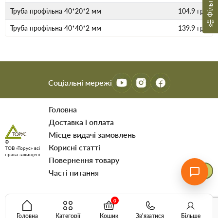
Фільтр
Труба профільна 40*20*2 мм
104.9
грн
Труба профільна 40*40*2 мм
139.9
грн
Соціальні мережі
Головна
Доставка і оплата
Мiсце видачi замовлень
©
Корисні статті
ТОВ «Торус» всі
права захищені
Повернення товару
Часті питання
0
Головна
Категорії
Кошик
Зв'язатися
Більше