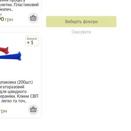
плитки. Пластиковий
езпеч..
т
90
грн
Виберіть фільтри
Скасувати
Бонуси
+ 1
паковка (200шт.)
агаторазовий
 для швидкого
кераміки. Клини СВП
легко та точ..
грн