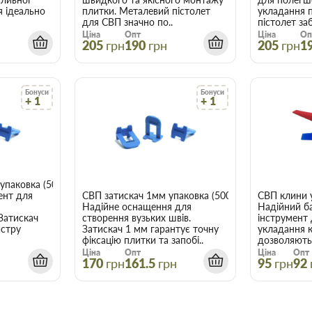
я ідеально
плитки. Металевий пістолет
укладання 
для СВП значно по..
пістолет заб
Ціна
Опт
Ціна
Оп
205
грн
190
грн
205
грн
1
Бонуси
Бонуси
+ 1
+ 1
упаковка (500 шт.)
ент для
СВП затискач 1мм упаковка (500 шт.)
СВП клини у
Надійне оснащення для
Надійний б
Затискач
створення вузьких швів.
інструмент
йстру
Затискач 1 мм гарантує точну
укладання 
фіксацію плитки та запобі..
дозволяють 
Ціна
Опт
Ціна
Опт
н
170
грн
161.5
грн
95
грн
92