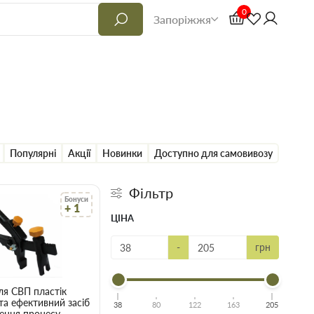
0
Запоріжжя
Популярні
Акції
Новинки
Доступно для самовивозу
Фільтр
Бонуси
+ 1
ЦІНА
-
грн
ля СВП пластік
а ефективний засіб
38
80
122
163
205
ення процесу