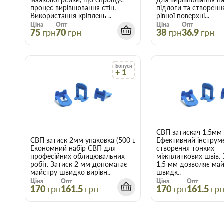
процес вирівнювання стін.
підлоги та створенн
Використання кріплень ..
рівної поверхні...
Ціна
Опт
Ціна
Опт
75
грн
70
грн
38
грн
36.9
грн
Бонуси
+ 1
СВП затискач 1,5мм 
СВП затиск 2мм упаковка (500 шт.)
Ефективний інструм
Економний набір СВП для
створення тонких
професійних облицювальних
міжплиткових швів. 
робіт. Затиск 2 мм допомагає
1,5 мм дозволяє ма
майстру швидко вирівн..
швидк..
Ціна
Опт
Ціна
Опт
170
грн
161.5
грн
170
грн
161.5
гр