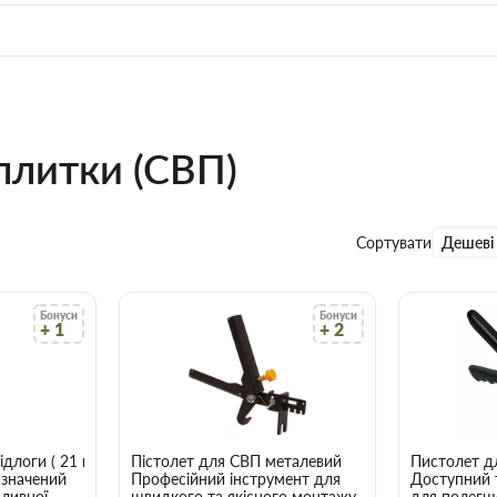
плитки (СВП)
Сортувати
Дешеві
Бонуси
Бонуси
+ 1
+ 2
ідлоги ( 21 шт)
Пістолет для СВП металевий
Пистолет д
изначений
Професійний інструмент для
Доступний т
аливної
швидкого та якісного монтажу
для полегш