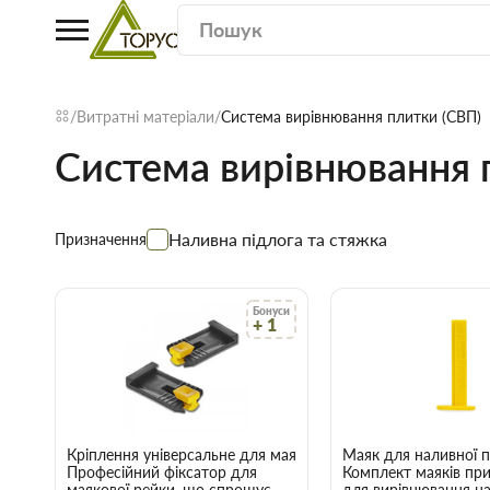
Витратні матеріали
Система вирівнювання плитки (СВП)
Система вирівнювання 
Наливна підлога та стяжка
Призначення
Бонуси
+ 1
Кріплення універсальне для маякової рейки (уп.100 шт)
Маяк для наливної п
Професійний фіксатор для
Комплект маяків пр
маякової рейки, що спрощує
для вирівнювання н