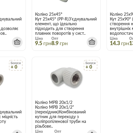
Коліно 25х45°
Коліно 25х9
єднувальний
Кут 25х45° (PP-R)З'єднувальний
Кут 25х90° 
елемент, що ідеально
створення н
 дозволяє
підходить для створення
внутрішніх
ов..
плавних поворотів у сист..
водопостача
Ціна
Опт
Ціна
О
9.5
грн
8.9
грн
14.3
грн
1
Бонуси
Бонуси
+ 0
+ 0
Коліно МРВ 20х1/2
Коліно МРВ 20х1/2"
єднувальний
(перехідник)Комбінований
 міцність
кутник для переходу з
тоту
поліпропіленової труби на
різьбове..
Ціна
Опт