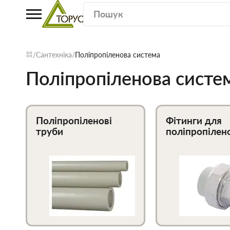
Сантехніка
Поліпропіленова система
Поліпропіленова систе
Поліпропіленові
Фітинги для
труби
поліпропілен
труб