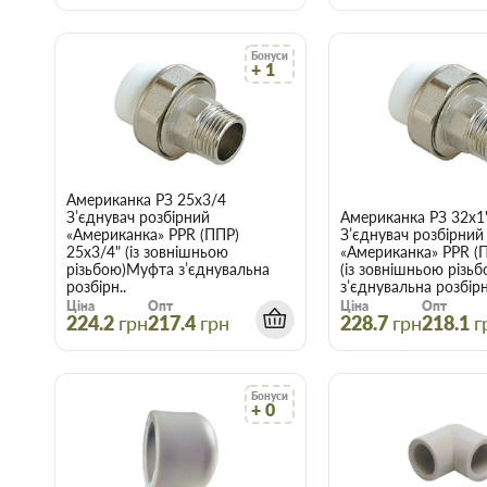
Бонуси
+ 1
Американка PЗ 25х3/4
З’єднувач розбірний
Американка PЗ 32х1
«Американка» PPR (ППР)
З’єднувач розбірний
25х3/4" (із зовнішньою
«Американка» PPR (
різьбою)Муфта з’єднувальна
(із зовнішньою різь
розбірн..
з’єднувальна розбірна
Ціна
Опт
Ціна
Опт
224.2
грн
217.4
грн
228.7
грн
218.1
г
Бонуси
+ 0