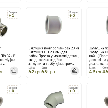
Бонуси
Бонуси
+ 1
+ 0
"
Заглушка поліпропіленова 20 мм
Заглушка п
Заглушка ПП 20 мм (для
Заглушка П
ППР) 32х1"
пайки)Проста у монтажі деталь,
пайки)Прост
бою)Муфта
яка дозволяє надійно
довговічна 
 ..
заглушити трубу діаметром..
дозволяє на
Ціна
Опт
Ціна
Опт
рн
6.2
грн
5.9
грн
4.9
грн
4.
Бонуси
Бонуси
+ 0
+ 0