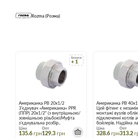
Rozma (Розма)
Бонуси
+ 1
Американка PB 20х1/2
Американка PB 40х1
З’єднувач «Американка» PPR
Цей фітинг є незамі
(ППР) 20х1/2" (з внутрішньою/
монтажі вузлів облік
зовнішньою різьбою)Муфта
підключенні котлів 
з’єднувальна розбір..
бойлерів. Надійна ла
Ціна
Опт
Ціна
Опт
135.6
грн
129.3
грн
328.6
грн
313.2
г