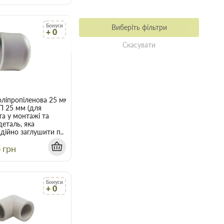
Бонуси
Виберіть фільтри
+ 0
Скасувати
оліпропіленова 25 мм
П 25 мм (для
а у монтажі та
деталь, яка
дійно заглушити п..
5
грн
Бонуси
+ 0