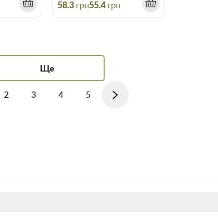
58.3
грн
55.4
грн
Ще
2
3
4
5