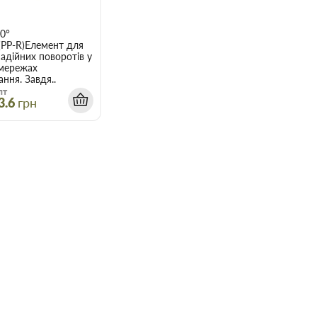
0°
(PP-R)Елемент для
адійних поворотів у
 мережах
ння. Завдя..
пт
3.6
грн