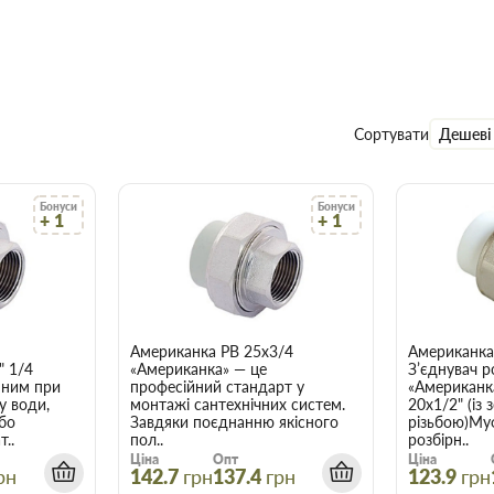
Сортувати
Дешеві
Бонуси
Бонуси
+ 1
+ 1
Американка PВ 25х3/4
Американка
" 1/4
«Американка» — це
З’єднувач р
нним при
професійний стандарт у
«Американк
у води,
монтажі сантехнічних систем.
20х1/2" (із
або
Завдяки поєднанню якісного
різьбою)Му
т..
пол..
розбірн..
Ціна
Опт
Ціна
рн
142.7
грн
137.4
грн
123.9
грн