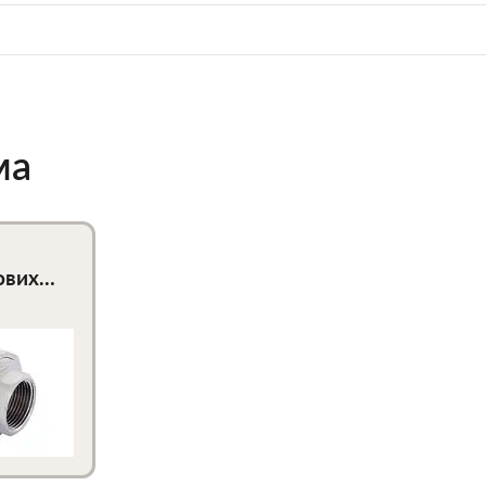
ма
ових