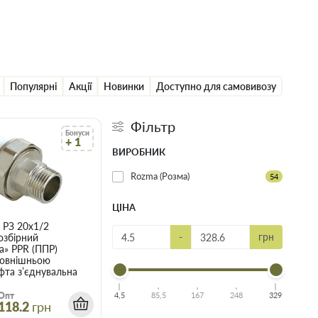
Популярні
Акції
Новинки
Доступно для самовивозу
Фільтр
Бонуси
+ 1
ВИРОБНИК
Rozma (Розма)
54
ЦІНА
 PЗ 20х1/2
-
грн
озбірний
а» PPR (ППР)
 зовнішньою
фта з’єднувальна
4,5
85,5
167
248
329
Опт
118.2
грн