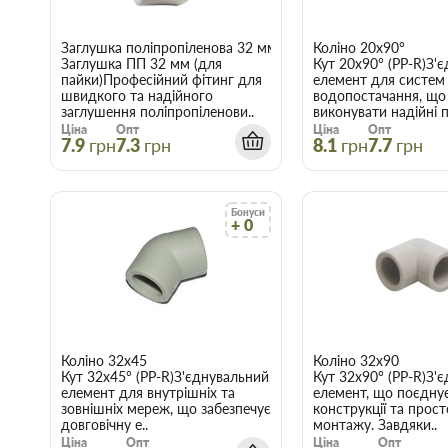
Заглушка поліпропіленова 32 мм
Коліно 20х90°
Заглушка ПП 32 мм (для
Кут 20х90° (PP-R)З'
пайки)Професійний фітинг для
елемент для систем
швидкого та надійного
водопостачання, що
заглушення поліпропіленови..
виконувати надійні п
Ціна
Опт
Ціна
Опт
7.9
грн
7.3
грн
8.1
грн
7.7
грн
Бонуси
+ 0
Коліно 32х45
Коліно 32х90
Кут 32х45° (PP-R)З'єднувальний
Кут 32х90° (PP-R)З'
елемент для внутрішніх та
елемент, що поєднує
зовнішніх мереж, що забезпечує
конструкції та прос
довговічну е..
монтажу. Завдяки..
Ціна
Опт
Ціна
Опт