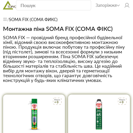
Запоріжжя
SOMA FIX (СОМА ФИКС)
Монтажна піна SOMA FIX (СОМА ФІКС)
SOMA FIX — провідний бренд професійної будівельної
хімії, відомий своєю високоефективною монтажною
піною. Продукція включає побутову та професійну піну
(під пістолет), зимові та всесезонні формули з низьким
вторинним розширенням. Піна SOMA FIX забезпечує
відмінну звуко- та теплоізоляцію, високу адгезію до
більшості матеріалів та стабільність шва. Це надійний
вибір для монтажу вікон, дверей та герметизації
технологічних отворів, що гарантує довговічність
конструкцій у будь-яких кліматичних умовах.
Бонуси
Бонуси
+ 0
+ 0