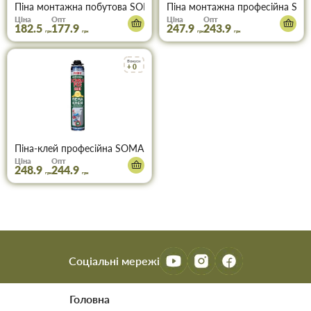
Піна монтажна побутова SOMA FIX S811 50 л 750 мл
Піна монтажна професійна SOM
Ціна
Опт
Ціна
Опт
182.5
177.9
247.9
243.9
грн
грн
грн
грн
Бонуси
+ 0
Піна-клей професійна SOMA FIX 916 750 мл
Ціна
Опт
248.9
244.9
грн
грн
Соціальні мережі
Головна