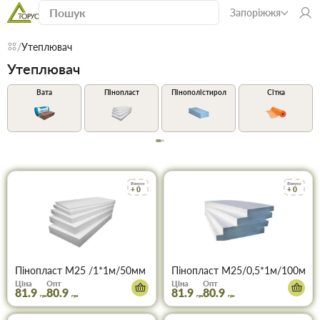
Запоріжжя
Утеплювач
Утеплювач
Вата
Пінопласт
Пінополістирол
Сітка
Бонуси
Бонуси
+ 0
+ 0
Пінопласт М25 /1*1м/50мм
Пінопласт М25/0,5*1м/100мм
Ціна
Опт
Ціна
Опт
81.9
80.9
81.9
80.9
грн
грн
грн
грн