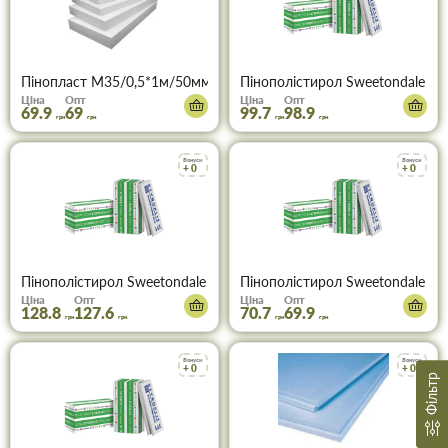
Пінопласт М35/0,5*1м/50мм (13кг/м3)
Пінополістирол Sweetondale 11
Ціна
Опт
Ціна
Опт
69.9
69
99.7
98.9
грн
грн
грн
грн
Бонуси
Бонуси
+ 0
+ 0
Пінополістирол Sweetondale 1180*580*40 (10 шт)
Пінополістирол Sweetondale 11
Ціна
Опт
Ціна
Опт
128.8
127.6
70.7
69.9
грн
грн
грн
грн
Бонуси
Бонуси
+ 0
+ 0
Фільтр