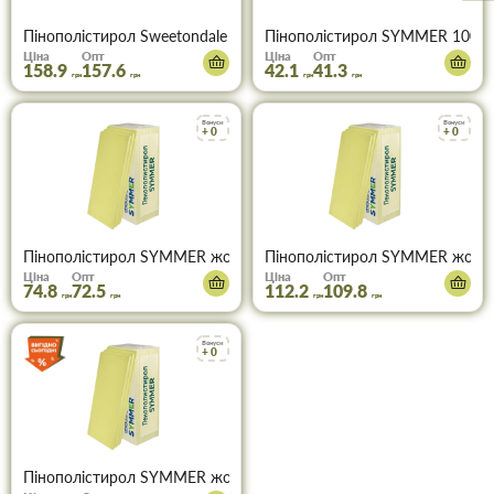
Пінополістирол Sweetondale 1180х580х50 (8 шт)
Пінополістирол SYMMER 1000*
Ціна
Опт
Ціна
Опт
158.9
157.6
42.1
41.3
грн
грн
грн
грн
Бонуси
Бонуси
+ 0
+ 0
Пінополістирол SYMMER жовтий/блакитний 1200*550*20мм (упа
Пінополістирол SYMMER жовти
Ціна
Опт
Ціна
Опт
74.8
72.5
112.2
109.8
грн
грн
грн
грн
Бонуси
+ 0
Пінополістирол SYMMER жовтий/блакитний 1200*550*40 мм (уп