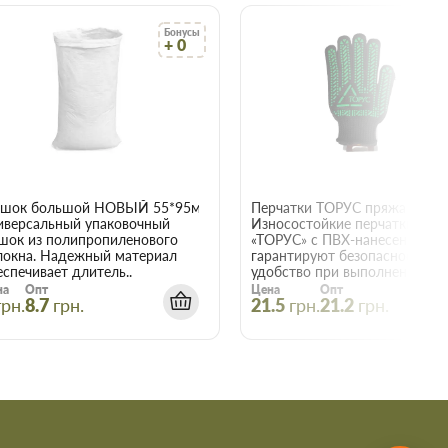
Бонусы
Бо
+ 0
+
22015
шок большой НОВЫЙ 55*95мм
иверсальный упаковочный
Износостойкие перчатки
шок из полипропиленового
«ТОРУС» с ПВХ-нанесением
локна. Надежный материал
гарантируют безопасность и
еспечивает длитель..
удобство при выполнении е..
на
Опт
Цена
Опт
грн.
8.7
грн.
21.5
грн.
21.2
грн.