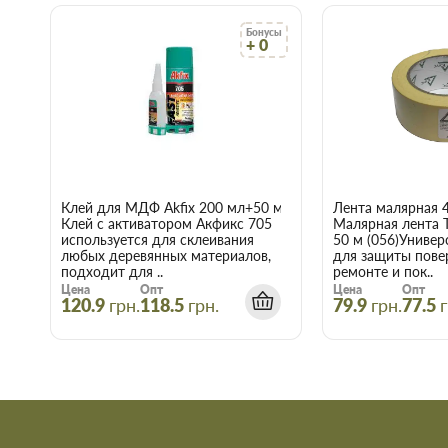
Купить Крепление плоское 40*160
Бонусы
+ 0
Воспользуйтесь услугами интернет-магазина Торус! Это озна
нервы и получить с доставкой именно те товары и услуги, к
Клей для МДФ Akfix 200 мл+50 мл
Лента малярная 
Клей с активатором Акфикс 705
Малярная лента 
используется для склеивания
50 м (056)Универ
любых деревянных материалов,
для защиты пове
подходит для ..
ремонте и пок..
Цена
Опт
Цена
Опт
120.9
грн.
118.5
грн.
79.9
грн.
77.5
г