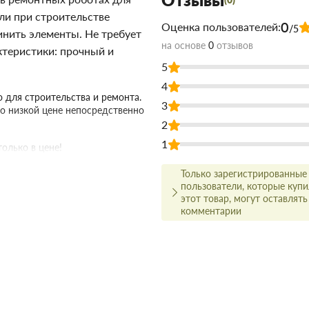
ли при строительстве
0
Оценка пользователей:
/5
нить элементы. Не требует
на основе
0
отзывов
ктеристики: прочный и
5
4
 для строительства и ремонта.
3
о низкой цене непосредственно
2
1
олько в цене!
ачества, а для этого заключаем
Только зарегистрированные
пользователи, которые куп
амым широким ассортиментом.
этот товар, могут оставлять
о цене и качеству, всегда можно
комментарии
ым менеджером.
ит вовремя и точно по
 что оптовая цена в нашем
ух и более товаров.