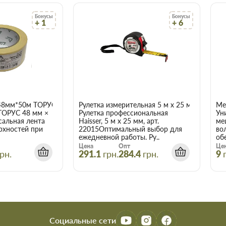
*2,0 в Запорожье
Бонусы
Бонусы
+ 1
+ 6
чает сберечь время, деньги и
акие вам требуются.
48мм*50м ТОРУС 056
Рулетка измерительная 5 м x 25 мм Haisser 
Ме
ТОРУС 48 мм ×
Рулетка профессиональная
Ун
сальная лента
Haisser, 5 м x 25 мм, арт.
ме
рхностей при
22015Оптимальный выбор для
во
ежедневной работы. Ру..
об
Цена
Опт
Це
рн.
291.1
грн.
284.4
грн.
9
Социальные сети