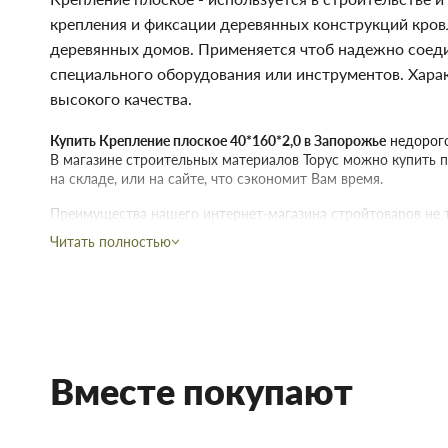
крепления и фиксации деревянных конструкций кров
деревянных домов. Применяется чтоб надежно соеди
специального оборудования или инструментов. Хара
высокого качества.
Купить Крепление плоское 40*160*2,0 в Запорожье
недорого
В магазине строительных материалов Торус можно купить п
на складе, или на сайте, что сэкономит Вам время.
Преимущества нашего интернет-магазина стройтоваров не т
Читать полностью
Мы предлагаем купить товары действительно высокого к
договора с непосредственными производителями.
В наличии продукция для строительства и ремонта с с
Чтобы не запутаться в том, что вам наиболее подходит п
позвонить и проконсультироваться со знающим, опытн
Доставка строительных материалов и товаров происход
указанному адресу.
Вместе покупают
Действует гибкая система скидок, надо лишь учитывать,
интернет-магазине начинает действовать при покупке дв