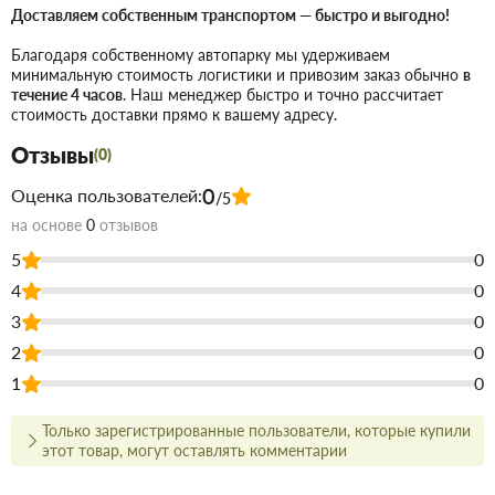
Доставляем собственным транспортом — быстро и выгодно!
Организованный сбор воды с кровельных
Назначение:
Благодаря собственному автопарку мы удерживаем
скатов.
минимальную стоимость логистики и привозим заказ обычно
в
Срок службы составляет более 30 лет
Долговечность:
течение 4 часов
. Наш менеджер быстро и точно рассчитает
без потери эксплуатационных характеристик.
стоимость доставки прямо к вашему адресу.
Графитовый цвет подчеркивает
Дизайн:
Отзывы
(0)
архитектурные особенности здания, делая водосток
0
стильным элементом декора.
Оценка пользователей:
/5
на основе
0
отзывов
Сфера применения:
5
0
Идеальный выбор для объектов, где требуется
4
0
качественный и надежный водоотвод. Благодаря
3
0
использованию секций длиной 3 метра, монтаж системы
2
0
осуществляется быстрее и с меньшим количеством
1
0
соединительных муфт.
Только зарегистрированные пользователи, которые купили
Купить Желоб 90 L=3м Rainway графит в Запорожье
недорого
этот товар, могут оставлять комментарии
для строительства и ремонта. В магазине строительных
материалов Торус можно купить по низкой цене