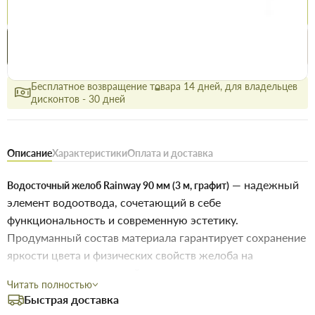
Купить
Купить в 1 клик
Нашли дешевле
Акции
Выгодно
сегодня
Бесплатное возвращение товара 14 дней, для владельцев
дисконтов - 30 дней
Описание
Характеристики
Оплата и доставка
— надежный
Водосточный желоб Rainway 90 мм (3 м, графит)
элемент водоотвода, сочетающий в себе
функциональность и современную эстетику.
Продуманный состав материала гарантирует сохранение
яркости цвета и физических свойств желоба на
протяжении десятилетий эксплуатации.
Читать полностью
Быстрая доставка
Технические параметры и преимущества: