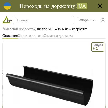
Переходь на державну!
UA
Запорожье
Кровля
Водосток
Желоб 90 L=3м Rainway графит
Описание
Характеристики
Оплата и доставка
Бонусы
+ 1
Код: 22113
В наличие
Желоб 90 L=3м Rainway графит
(0)
Безкоштовна доставка! Від 15000 грн
єВідновлення
Доставка НП
Опт
Цена / шт
276.9 грн
301.9 грн