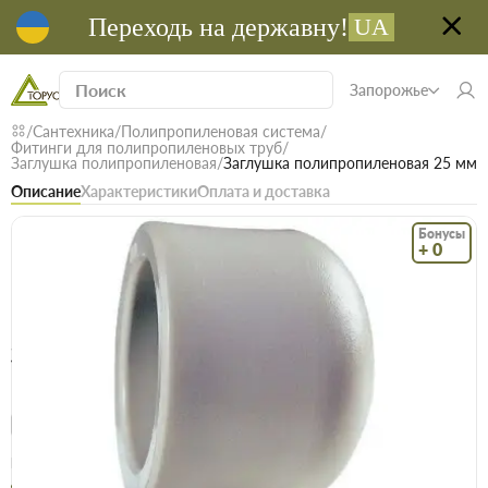
Переходь на державну!
UA
Запорожье
Сантехника
Полипропиленовая система
Фитинги для полипропиленовых труб
Заглушка полипропиленовая
Заглушка полипропиленовая 25 мм
Описание
Характеристики
Оплата и доставка
Бонусы
+ 0
Код: 14349
В наличии
Заглушка полипропиленовая 25 мм
(0)
Безкоштовна доставка! Від 15000 грн
єВідновлення
Доставка НП
Опт
Цена / шт
4.5 грн
4.9 грн