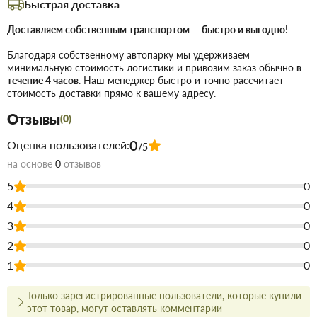
Быстрая доставка
Основные параметры:
Доставляем собственным транспортом — быстро и выгодно!
25 мм
Размер:
Благодаря собственному автопарку мы удерживаем
Приварная
Конструкция:
минимальную стоимость логистики и привозим заказ обычно
в
течение 4 часов
. Наш менеджер быстро и точно рассчитает
Высокая прочность, устойчивость к
Преимущества:
стоимость доставки прямо к вашему адресу.
агрессивной среде, легкий вес
Отзывы
(0)
Идеально подходит для разводки
Применение:
0
Оценка пользователей:
водопроводных сетей под давлением, ремонта
/5
трубопроводов или консервации отдельных участков
на основе
0
отзывов
системы в ванных комнатах, на кухнях или в технических
5
0
помещениях.
4
0
3
0
Купить Заглушка полипропиленовая 25 мм в Запорожье
недорого для строительства и ремонта. В магазине
2
0
строительных материалов Торус можно купить по низкой цене
1
0
непосредственно на складе, или на сайте, что сэкономит Вам
время.
Только зарегистрированные пользователи, которые купили
Преимущества нашего интернет-магазина стройтоваров не
этот товар, могут оставлять комментарии