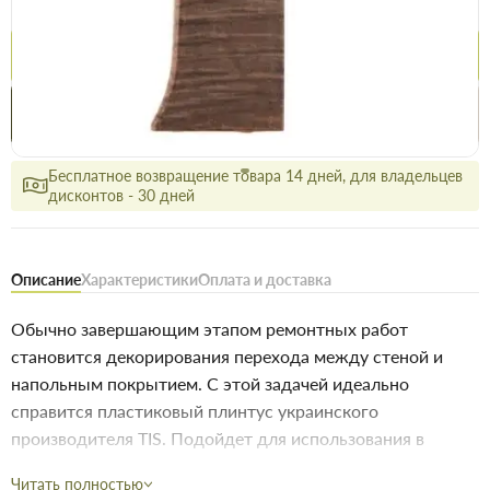
9.5 грн
10 грн
Купить
Купить в 1 клик
Нашли дешевле
Акции
Выгодно
сегодня
Бесплатное возвращение товара 14 дней, для владельцев
дисконтов - 30 дней
Описание
Характеристики
Оплата и доставка
Обычно завершающим этапом ремонтных работ
становится декорирования перехода между стеной и
напольным покрытием. С этой задачей идеально
справится пластиковый плинтус украинского
производителя TIS. Подойдет для использования в
коридоре, кухне и других комнатах вашего дома.
Читать полностью