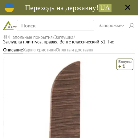
Переходь на державну!
UA
Запорожье
Напольные покрытия
Заглушка
Заглушка плинтуса, правая, Венге классический 51, Тис
Описание
Характеристики
Оплата и доставка
Бонусы
+ 1
Код: 22818
В наличии
Заглушка плинтуса, правая, Венге
классический 51, Тис
(0)
Безкоштовна доставка! Від 15000 грн
єВідновлення
Доставка НП
Опт
Цена / шт