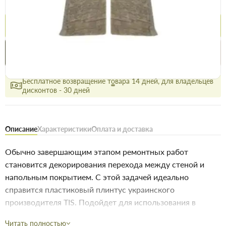
9.5 грн
10 грн
Купить
Купить в 1 клик
Нашли дешевле
Акции
Выгодно
сегодня
Бесплатное возвращение товара 14 дней, для владельцев
дисконтов - 30 дней
Описание
Характеристики
Оплата и доставка
Обычно завершающим этапом ремонтных работ
становится декорирования перехода между стеной и
напольным покрытием. С этой задачей идеально
справится пластиковый плинтус украинского
производителя TIS. Подойдет для использования в
коридоре, кухне и других комнатах вашего дома.
Читать полностью