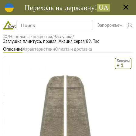
Переходь на державну!
UA
Запорожье
Напольные покрытия
Заглушка
Заглушка плинтуса, правая, Акация серая 89, Тис
Описание
Характеристики
Оплата и доставка
Бонусы
+ 1
Код: 22578
В наличии
Заглушка плинтуса, правая, Акация серая
89, Тис
(0)
Безкоштовна доставка! Від 15000 грн
єВідновлення
Доставка НП
Опт
Цена / шт