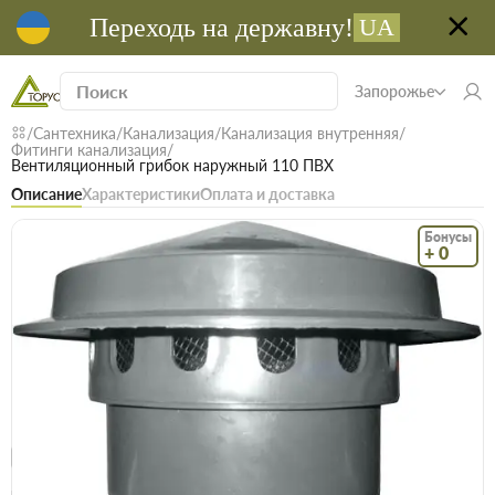
Переходь на державну!
UA
Запорожье
Сантехника
Канализация
Канализация внутренняя
Фитинги канализация
Вентиляционный грибок наружный 110 ПВХ
Описание
Характеристики
Оплата и доставка
Бонусы
+ 0
Код: 13577
В наличии
Вентиляционный грибок наружный 110
ПВХ
(0)
Безкоштовна доставка! Від 15000 грн
єВідновлення
Доставка НП
Опт