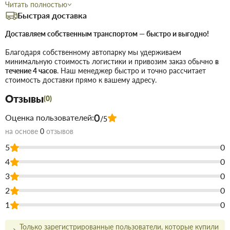
Читать полностью
Основные параметры:
Быстрая доставка
110 мм
Доставляем собственным транспортом — быстро и выгодно!
Диаметр подключения:
Защитный колпак (грибок)
Конструкция:
Благодаря собственному автопарку мы удерживаем
Качественный ПВХ
Материал:
минимальную стоимость логистики и привозим заказ обычно
в
течение 4 часов
. Наш менеджер быстро и точно рассчитает
Устанавливается на конечных точках
стоимость доставки прямо к вашему адресу.
Применение:
вертикальных вентиляционных стояков на кровлях
Отзывы
(0)
зданий. Предотвращает задувание ветра в систему и
0
Оценка пользователей:
обеспечивает беспрепятственный выход отработанного
/5
воздуха или газов.
на основе
0
отзывов
5
0
Купить Вентиляционный грибок наружный 110 ПВХ в Запорожье
4
0
недорого для строительства и ремонта. В магазине
строительных материалов Торус можно купить по низкой цене
3
0
непосредственно на складе, или на сайте, что сэкономит Вам
2
0
время.
1
0
Преимущества нашего интернет-магазина стройтоваров не
только в цене!
Только зарегистрированные пользователи, которые купили