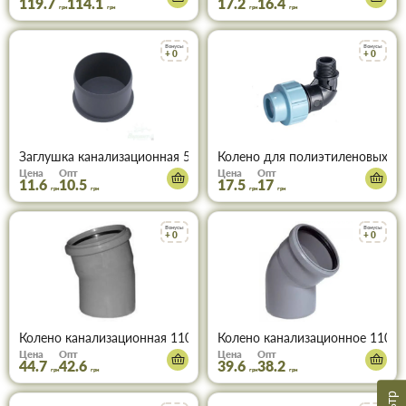
119.7
114.1
17.2
16.4
грн
грн
грн
грн
Бонусы
Бонусы
+ 0
+ 0
Заглушка канализационная 50 мм
Колено для полиэтиленовых тр
Цена
Опт
Цена
Опт
11.6
10.5
17.5
17
грн
грн
грн
грн
Бонусы
Бонусы
+ 0
+ 0
Колено канализационная 110х15°
Колено канализационное 110х4
Цена
Опт
Цена
Опт
44.7
42.6
39.6
38.2
грн
грн
грн
грн