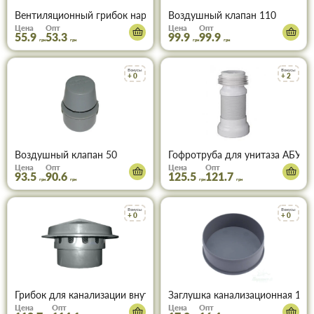
Вентиляционный грибок наружный 110 ПВХ
Воздушный клапан 110
Цена
Опт
Цена
Опт
55.9
53.3
99.9
99.9
грн
грн
грн
грн
Бонусы
Бонусы
+ 0
+ 2
Воздушный клапан 50
Гофротруба для унитаза АБУ а
Цена
Опт
Цена
Опт
93.5
90.6
125.5
121.7
грн
грн
грн
грн
Бонусы
Бонусы
+ 0
+ 0
Грибок для канализации внутренний 110 мм
Заглушка канализационная 110
Цена
Опт
Цена
Опт