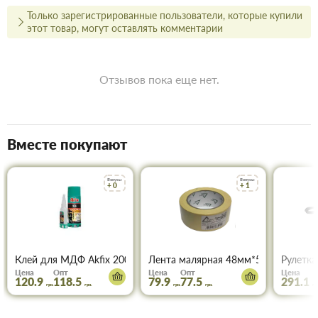
действовать при покупке двух и более товаров.
Только зарегистрированные пользователи, которые купили
этот товар, могут оставлять комментарии
Купить Гвозди 100мм в Запорожье
Воспользуйтесь услугами интернет-магазина Торус! Это
означает сберечь время, деньги и нервы и получить с доставкой
Отзывов пока еще нет.
именно те товары и услуги, какие вам требуются.
Вместе покупают
Бонусы
Бонусы
+ 0
+ 1
Клей для МДФ Akfix 200 мл+50 мл
Лента малярная 48мм*50м ТОРУС 0
Рулетка
Цена
Опт
Цена
Опт
Цена
120.9
118.5
79.9
77.5
291.1
грн.
грн.
грн.
грн.
грн