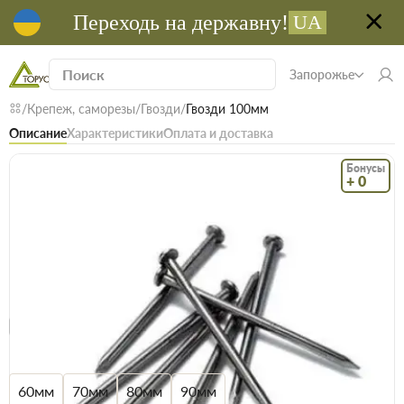
Переходь на державну!
UA
Запорожье
Крепеж, саморезы
Гвозди
Гвозди 100мм
Описание
Характеристики
Оплата и доставка
Бонусы
+ 0
Код: 00102
В наличии
Гвозди 100мм
(0)
Безкоштовна доставка! Від 15000 грн
єВідновлення
Доставка НП
Размер
60мм
70мм
80мм
90мм
Ещё
4