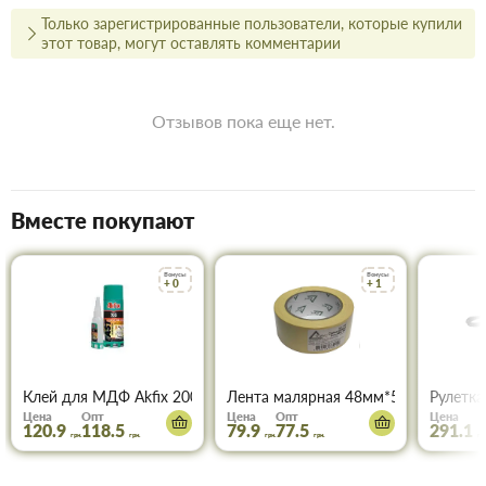
действовать при покупке двух и более товаров.
Только зарегистрированные пользователи, которые купили
этот товар, могут оставлять комментарии
Купить Гвозди 200мм в Запорожье
Воспользуйтесь услугами интернет-магазина Торус! Это
означает сберечь время, деньги и нервы и получить с доставкой
Отзывов пока еще нет.
именно те товары и услуги, какие вам требуются.
Вместе покупают
Бонусы
Бонусы
+ 0
+ 1
Клей для МДФ Akfix 200 мл+50 мл
Лента малярная 48мм*50м ТОРУС 0
Рулетка
Цена
Опт
Цена
Опт
Цена
120.9
118.5
79.9
77.5
291.1
грн.
грн.
грн.
грн.
грн