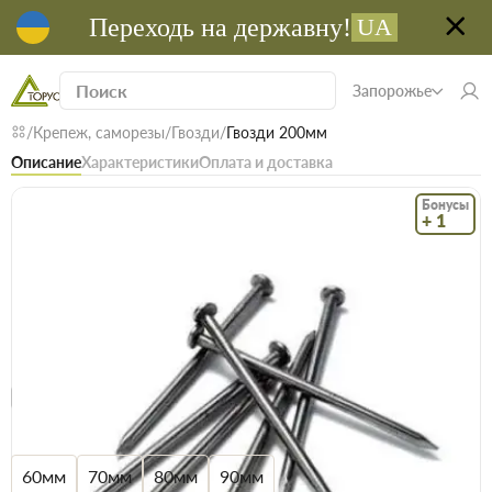
Переходь на державну!
UA
Запорожье
Крепеж, саморезы
Гвозди
Гвозди 200мм
Описание
Характеристики
Оплата и доставка
Бонусы
+ 1
Код: 13405
В наличии
Гвозди 200мм
(0)
Безкоштовна доставка! Від 15000 грн
єВідновлення
Доставка НП
Размер
60мм
70мм
80мм
90мм
Ещё
4