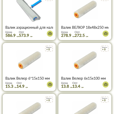
Валик аэрационный для наливного пола 400 х72мм ФАВОРИТ 0
Валик ВЕЛЮР 18х48х250 мм Ко
Цена
Опт
Цена
Опт
586.9
573.9
278.9
272.5
грн
грн
грн
грн
Бонусы
Бонусы
+ 0
+ 0
Валик Велюр 6*15х150 мм
Валик Велюр 6х15х100 мм
Цена
Опт
Цена
Опт
15.3
14.9
13.8
13.4
грн
грн
грн
грн
Бонусы
Бонусы
+ 0
+ 0