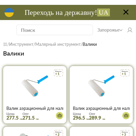
Переходь на державну!
UA
Запорожье
Инструмент
Малярный инструмент
Валики
Валики
Бонусы
Бонусы
+ 1
+ 1
Валик аэрационный для наливного пола 200 х72мм ФАВОРИТ 0
Валик аэрационный для налив
Цена
Опт
Цена
Опт
277.5
271.5
296.5
289.9
грн
грн
грн
грн
Бонусы
Бонусы
+ 2
+ 3