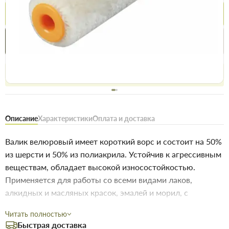
Купить
Купить в 1 клик
Нашли дешевле
Акции
Выгодно
сегодня
Бесплатное возвращение товара 14 дней, для владельцев
дисконтов - 30 дней
Описание
Характеристики
Оплата и доставка
Валик велюровый имеет короткий ворс и состоит на 50%
из шерсти и 50% из полиакрила. Устойчив к агрессивным
веществам, обладает высокой износостойкостью.
Применяется для работы со всеми видами лаков,
алкидных и масляных красок, эмалей и морил, с
содержащими растворители красками,
Читать полностью
антикоррозионными красками, смолами, клеями на всех
Быстрая доставка