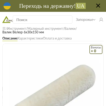
Переходь на державну!
UA
Запорожье
Инструмент
Малярный инструмент
Валики
Валик Велюр 6х30х150 мм
Описание
Характеристики
Оплата и доставка
Бонусы
+ 0
Код: 12876
В наличии
Валик Велюр 6х30х150 мм
(0)
Безкоштовна доставка! Від 15000 грн
єВідновлення
Доставка НП
Опт
Цена / шт
29.9 грн
30.8 грн