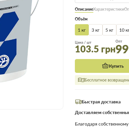
Описание
Характеристики
Оп
Объём
1 кг
3 кг
5 кг
10 к
Опт
Цена / шт
99
103.5 грн
Купить
Бесплатное возвращени
Быстрая доставка
Доставляем собственным
Благодаря собственном