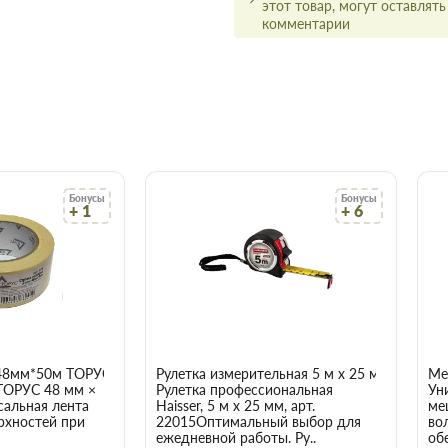
этот товар, могут оставлять
n) универсальный в Запорожье
комментарии
ельных материалов Торус можно
айте, что сэкономит Вам время.
олько в цене!
ачества, а для этого заключаем
амым широким ассортиментом.
о цене и качеству, всегда можно
ым менеджером.
Бонусы
Бонусы
+ 1
+ 6
ит вовремя и точно по
 что оптовая цена в нашем
ух и более товаров.
оительный Полимин
жье
48мм*50м ТОРУС 056
Рулетка измерительная 5 м x 25 мм Haisser 
Ме
ТОРУС 48 мм ×
Рулетка профессиональная
Ун
чает сберечь время, деньги и
сальная лента
Haisser, 5 м x 25 мм, арт.
ме
акие вам требуются.
рхностей при
22015Оптимальный выбор для
во
ежедневной работы. Ру..
об