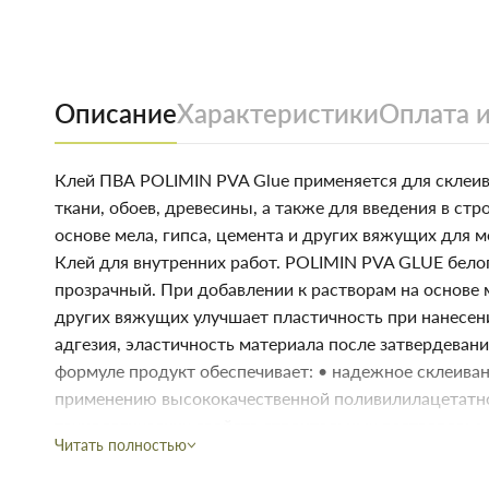
Описание
Характеристики
Оплата и
Клей ПВА POLIMIN PVA Glue применяется для склеива
ткани, обоев, древесины, а также для введения в ст
основе мела, гипса, цемента и других вяжущих для 
Клей для внутренних работ. POLIMIN PVA GLUE белог
прозрачный. При добавлении к растворам на основе м
других вяжущих улучшает пластичность при нанесен
адгезия, эластичность материала после затвердеван
формуле продукт обеспечивает: • надежное склеиван
применению высококачественной поливилилацетатно
технологических свойств строительных растворов: • 
Читать полностью
эластичность.