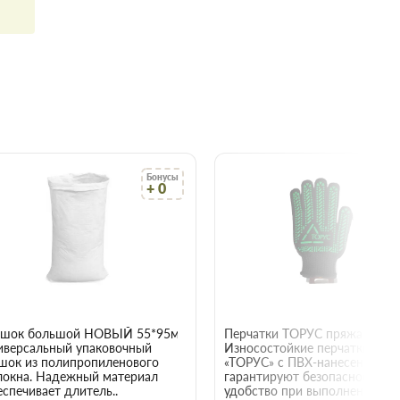
Бонусы
Бо
+ 0
+
22015
шок большой НОВЫЙ 55*95мм
иверсальный упаковочный
Износостойкие перчатки
шок из полипропиленового
«ТОРУС» с ПВХ-нанесением
локна. Надежный материал
гарантируют безопасность и
еспечивает длитель..
удобство при выполнении е..