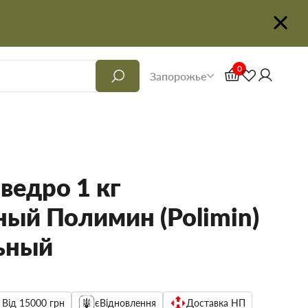
0
Запорожье
ведро 1 кг
ный Полимин (Polimin)
ьный
 Від 15000 грн
єВідновлення
Доставка НП