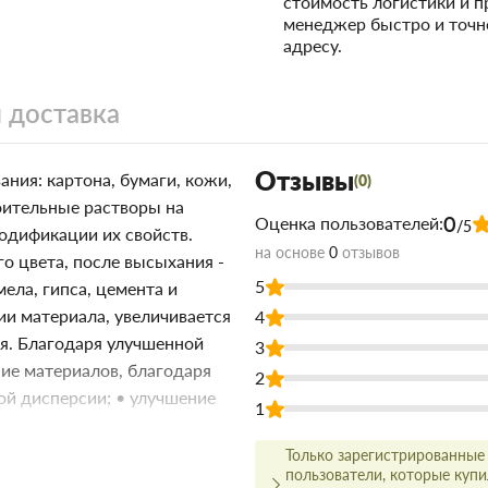
стоимость логистики и 
менеджер быстро и точн
адресу.
 доставка
Отзывы
ния: картона, бумаги, кожи,
(0)
роительные растворы на
0
Оценка пользователей:
/5
модификации их свойств.
на основе
0
отзывов
о цвета, после высыхания -
5
ела, гипса, цемента и
ии материала, увеличивается
4
ия. Благодаря улучшенной
3
ие материалов, благодаря
2
й дисперсии; • улучшение
1
пластичность, адгезия,
Только зарегистрированные
пользователи, которые куп