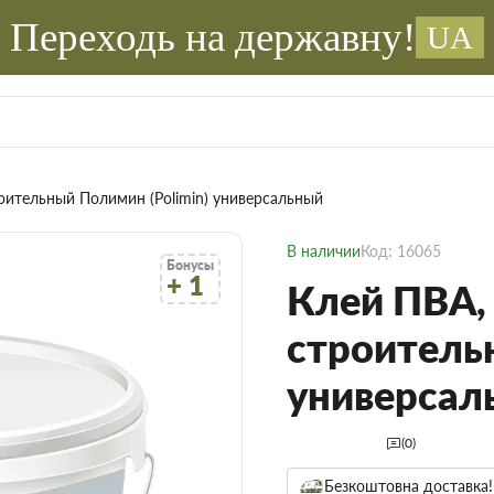
Переходь на державну!
UA
роительный Полимин (Polimin) универсальный
В наличии
Код: 16065
Бонусы
+ 1
Клей ПВА, 
строитель
универсал
(0)
Безкоштовна доставка!