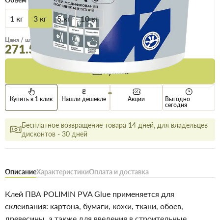
1 кг
3 кг
5 кг
10 кг
Опт
Цена / шт
258.4 грн
271.5 грн
Купить
Купить в 1 клик
Нашли дешевле
Акции
Выгодно
сегодня
Бесплатное возвращение товара 14 дней, для владельцев
дисконтов - 30 дней
Описание
Характеристики
Оплата и доставка
Клей ПВА POLIMIN PVA Glue применяется для
склеивания: картона, бумаги, кожи, ткани, обоев,
древесины, а также для введения в строительные