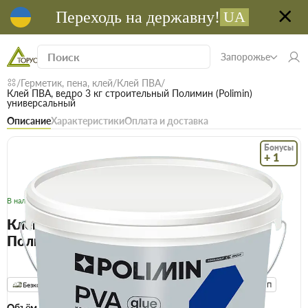
Переходь на державну!
UA
Запорожье
Герметик, пена, клей
Клей ПВА
Клей ПВА, ведро 3 кг строительный Полимин (Polimin)
универсальный
Описание
Характеристики
Оплата и доставка
Бонусы
+ 1
Код: 16066
В наличии
Клей ПВА, ведро 3 кг строительный
Полимин (Polimin) универсальный
(0)
Безкоштовна доставка! Від 15000 грн
єВідновлення
Доставка НП
Объём