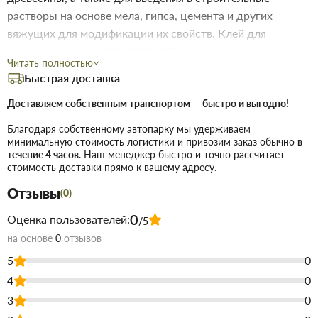
растворы на основе мела, гипса, цемента и других
вяжущих для модификации их свойств. Клей для
внутренних работ. POLIMIN PVA GLUE белого цвета,
Читать полностью
после высыхания - прозрачный. При добавлении к
Быстрая доставка
растворам на основе мела, гипса, цемента и других
вяжущих улучшает пластичность при нанесении
Доставляем собственным транспортом — быстро и выгодно!
материала, увеличивается адгезия, эластичность
Благодаря собственному автопарку мы удерживаем
материала после затвердевания. Благодаря улучшенной
минимальную стоимость логистики и привозим заказ обычно
в
течение 4 часов
. Наш менеджер быстро и точно рассчитает
формуле продукт обеспечивает: • надежное склеивание
стоимость доставки прямо к вашему адресу.
материалов, благодаря применению высококачественной
Отзывы
поливилилацетатной дисперсии; • улучшение
(0)
технологических свойств строительных растворов:
0
Оценка пользователей:
/5
• пластичность, адгезия, эластичность.
на основе
0
отзывов
Купить Клей ПВА, ведро 3 кг строительный Полимин (Polimin)
5
0
универсальный в Запорожье
недорого для строительства и
4
0
ремонта. В магазине строительных материалов Торус можно
купить по низкой цене непосредственно на складе, или на сайте,
3
0
что сэкономит Вам время.