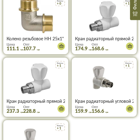
Фильтр
Бонусы
Бонусы
+ 0
+ 1
Колено резьбовое НН 25х1"
Кран радиаторный прямой 20х
Цена
Опт
Цена
Опт
111.1
107.7
174.9
168.6
грн
грн
грн
грн
Бонусы
Бонусы
+ 1
+ 1
Кран радиаторный прямой 25х3/4"
Кран радиаторный угловой 20х
Цена
Опт
Цена
Опт
237.3
228.8
159.9
156.6
грн
грн
грн
грн
Бонусы
+ 1