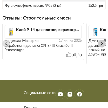
Фуга суперфлекс персик №05 (2 кг)
152.5
грн
Отзывы: Строительные смеси
Клей Р-14 для плитки, керамогранита и камня 800*800 Polimin П-14 (Полимин) 25 кг
Надежда Мазырко
Дмитро Ві
17 липня 2026
Обработка и доставка СУПЕР !!! Спасибо !!!
делали боль
Рекомендую
рваний, но 
другой, при
0
0
Социальные сети
Главная