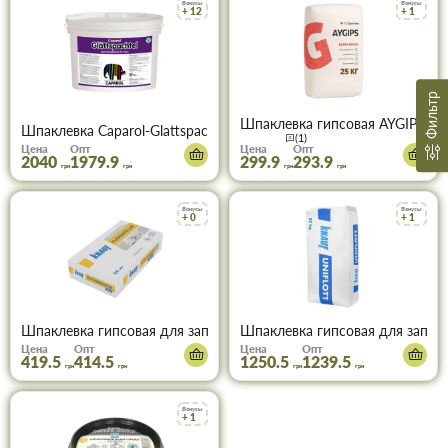
Бонусы
Бонусы
+ 12
+ 1
Фильтр
Шпаклевка гипсовая AYGIPS Sa
Шпаклевка Caparol-Glattspachtel (25кг)
(1)
Цена
Опт
Цена
Опт
2040
1979.9
299.9
293.9
грн
грн
грн
грн
Бонусы
Бонусы
+ 0
+ 1
Шпаклевка гипсовая для заполнения швов Knauf Fugenfuller (Фу
Шпаклевка гипсовая для заполн
Цена
Опт
Цена
Опт
419.5
414.5
1250.5
1239.5
грн
грн
грн
грн
Бонусы
+ 1