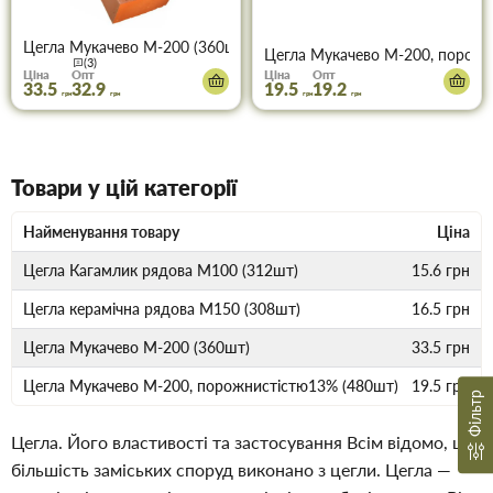
Цегла Мукачево М-200 (360шт)
Цегла Мукачево М-200, порожн
(3)
Ціна
Опт
Ціна
Опт
33.5
32.9
19.5
19.2
грн
грн
грн
грн
Товари у цій категорії
Найменування товару
Ціна
Цегла Кагамлик рядова М100 (312шт)
15.6
грн
Цегла керамічна рядова М150 (308шт)
16.5
грн
Цегла Мукачево М-200 (360шт)
33.5
грн
Цегла Мукачево М-200, порожнистістю13% (480шт)
19.5
грн
Фільтр
Цегла. Його властивості та застосування Всім відомо, що
більшість заміських споруд виконано з цегли. Цегла —