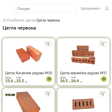
Запоріжжя
Газобетон, Цегла
Цегла червона
Цегла червона
Бонуси
Бонуси
+ 0
+ 0
Цегла Кагамлик рядова М100 (312шт)
Цегла керамічна рядова М150 
Ціна
Опт
Ціна
Опт
15.6
15.5
16.5
16.4
грн
грн
грн
грн
Бонуси
Бонуси
+ 0
+ 0