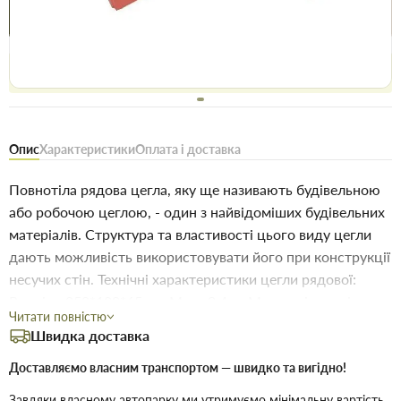
Купити в 1 клік
Знайшли
Акції
Вигідно
дешевше
сьогодні
Безоплатне повернення товару 14 днів, для власників
дисконтів - 30 днів
Опис
Характеристики
Оплата і доставка
Повнотіла рядова цегла, яку ще називають будівельною
або робочою цеглою, - один з найвідоміших будівельних
матеріалів. Структура та властивості цього виду цегли
дають можливість використовувати його при конструкції
несучих стін. Технічні характеристики цегли рядової:
Розміри 250*120*65 мм Маса 3,4 кг Марка міцності
Читати повністю
М-100 Теплопровідність Вт/М °С Кількість у палеті 312
Швидка доставка
штук Вага палети 1061 кг Морозостійкість F Повнотілу
рядову цеглу також можна використовувати при
Доставляємо власним транспортом — швидко та вигідно!
закладці фундаментів або будівництві цокольних
Завдяки власному автопарку ми утримуємо мінімальну вартість