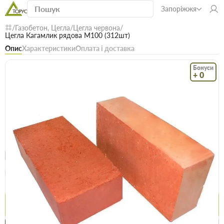
Запоріжжя
Газобетон, Цегла
Цегла червона
Цегла Кагамлик рядова М100 (312шт)
Опис
Характеристики
Оплата і доставка
Бонуси
+ 0
Код: 13642
В наявності
Цегла Кагамлик рядова М100 (312шт)
(0)
Безкоштовна доставка! Від 15000 грн
єВідновлення
Доставка НП
Опт
Ціна / шт
15.5 грн
15.6 грн
Купити