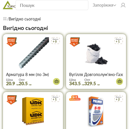
Запоріжжя
Вигідно сьогодні
Вигідно сьогодні
Бонуси
Бонуси
+ 0
+ 1
Арматура 8 мм (по 3м)
Вугілля Довгополум'яно-Газове 
Ціна
Опт
Ціна
Опт
20.9
20.5
343.5
329.5
грн
грн
грн
грн
Бонуси
Бонуси
+ 1
+ 2