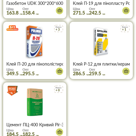
Газобетон UDK 300*200*600 (палета 1,8 м³ - 50шт)
Клей П-19 для пінопласту Polimi
Ціна
Опт
Ціна
Опт
163.8
158.4
271.5
242.5
грн
грн
грн
грн
Бонуси
Бонуси
+ 3
+ 1
Клей П-20 для пінополістиролу та мінеральної вати армуючий Pol
Клей Р-12 для плитки/керамогра
Ціна
Опт
Ціна
Опт
349.5
295.5
286.5
259.5
грн
грн
грн
грн
Бонуси
+ 0
Цемент ПЦ-400 Кривий Ріг-Завод (25 кг)
Ціна
Опт
184.5
182.5
грн
грн