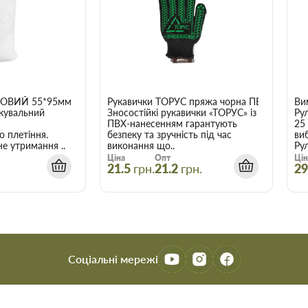
аховувати, що оптова ціна в
і більше товарів.
л в Запоріжжі
є зберегти час, гроші та нерви
трібні.
НОВИЙ 55*95мм
Рукавички ТОРУС пряжа чорна ПВХ зелений 
Ви
кувальний
Зносостійкі рукавички «ТОРУС» із
Рул
ПВХ-нанесенням гарантують
25
о плетіння.
безпеку та зручність під час
ви
е утримання ..
виконання що..
Рул
Ціна
Опт
Цін
21.5
грн.
21.2
грн.
29
Соціальні мережі