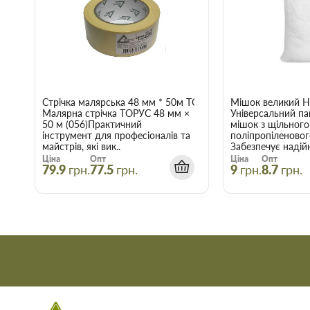
Гнучкі знижки:
Діє гнучка система знижок, варто лише вр
нашому інтернет-магазині починає діяти при купівлі двох 
Купити Клей для МДФ Akfix 200 мл+50 м
Скористайтеся послугами інтернет-магазину Торус! Це означа
й отримати з доставкою саме ті товари та послуги, які вам по
Стрічка малярська 48 мм * 50м ТОРУС 056
Мішок великий 
Малярна стрічка ТОРУС 48 мм ×
Універсальний па
50 м (056)Практичний
мішок з щільного
інструмент для професіоналів та
поліпропіленовог
майстрів, які вик..
Забезпечує надійн
Ціна
Опт
Ціна
Опт
79.9
грн.
77.5
грн.
9
грн.
8.7
грн.