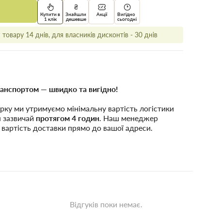
Купити в
Знайшли
Акції
Вигідно
1 клік
дешевше
сьогодні
товару 14 днів, для власників дисконтів - 30 днів
анспортом — швидко та вигідно!
рку ми утримуємо мінімальну вартість логістики
я зазвичай
протягом 4 годин
. Наш менеджер
 вартість доставки прямо до вашої адреси.
Відгуків поки немає.