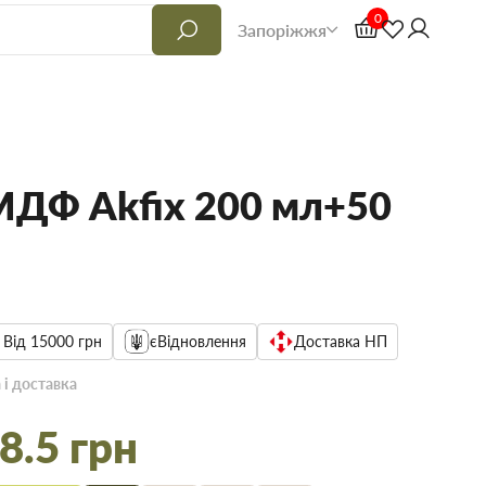
0
Запоріжжя
МДФ Akfix 200 мл+50
 Від 15000 грн
єВідновлення
Доставка НП
 і доставка
8.5 грн