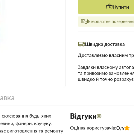
Купити
Безоплатне повернення 
Швидка доставка
Доставляємо власним тр
Завдяки власному автопа
та привозимо замовленн
швидко й точно розрахує
тавка
Відгуки
я склеювання будь-яких
(0)
евини, фанери, каучуку,
0
Оцінка користувачів:
/5
 час виготовлення та ремонту