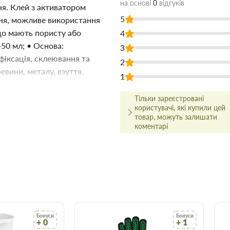
на основі
0
відгуків
я. Клей з активатором
5
ння, можливе використання
що мають пористу або
4
50 мл; • Основа:
3
фіксація, склеювання та
2
евини, металу, взуття.
1
ого для застосування під час
Тільки зареєстровані
в Торус можна купити за низькою
користувачі, які купили цей
Ваш час.
товар, можуть залишати
коментарі
 ціні!
йсно високої якості, і для
ми.
ництва та ремонту в найширшому
о вам найбільше підходить за
сультуватися з досвідченим
арів відбувається вчасно і точно
Бонуси
Бонуси
+ 0
+ 1