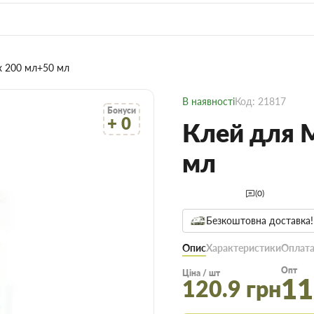
x 200 мл+50 мл
В наявності
Код: 21817
Бонуси
+ 0
Клей для 
мл
(0)
Безкоштовна доставка!
Опис
Характеристики
Оплата
Опт
Ціна / шт
11
120.9 грн