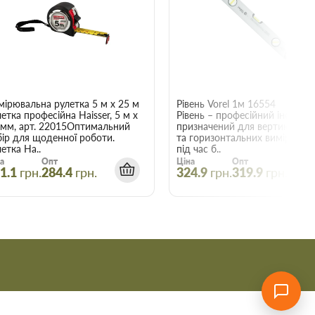
10р 5611 з блістером
мірювальна рулетка 5 м x 25 мм Haisser 22015
Рівень Vorel 1м 16554
етка професійна Haisser, 5 м x
Рівень – професійний інструме
 мм, арт. 22015Оптимальний
призначений для вертикальни
бір для щоденної роботи.
та горизонтальних вимірюван
етка Ha..
під час б..
а
Опт
Ціна
Опт
1.1
грн.
284.4
грн.
324.9
грн.
319.9
грн.