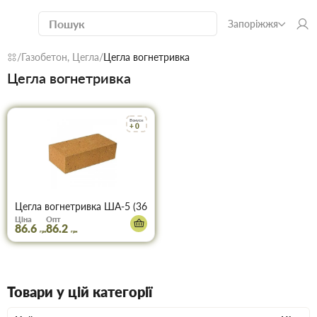
Запоріжжя
Газобетон, Цегла
Цегла вогнетривка
Цегла вогнетривка
Бонуси
+ 0
Цегла вогнетривка ША-5 (360шт.) 230х114х65
Ціна
Опт
86.6
86.2
грн
грн
Товари у цій категорії