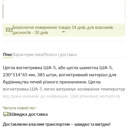
Купити в 1 клік
Знайшли
Акції
Вигідно
дешевше
сьогодні
Безоплатне повернення товару 14 днів, для власників
дисконтів - 30 днів
Опис
Характеристики
Оплата і доставка
Цегла вогнетривка ША-5, або цегла шамотна ША-5,
230*114*65 мм, 385 штук, вогнетривкий матеріал для
будівництва печей різного призначення. Цегла
вогнетривка ША-5 легко витримує коливання температур
від дуже низьких до найвищих. Цей різновид матеріалу
та його "брати" мають головну особливість - при
Читати повністю
спорудженні необхідно використовувати вогнетривкі
Швидка доставка
розчини, тобто щоб до їх складу входила вогнетривка
глина, наприклад, мертель МШ-28. Основною
Доставляємо власним транспортом — швидко та вигідно!