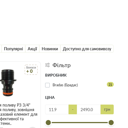
Популярні
Акції
Новинки
Доступно для самовивозу
Фільтр
Бонуси
+ 0
ВИРОБНИК
Bradas (Брадас)
21
ЦІНА
 поливу РЗ 3/4"
-
грн
 поливу, зовнішня
Базовий елемент для
фективної та
стеми..