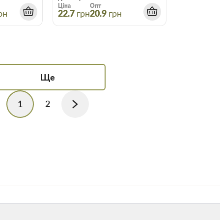
Ціна
Опт
рн
22.7
грн
20.9
грн
Ще
1
2