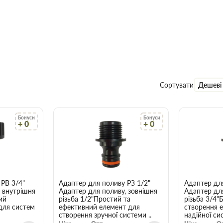
Сортувати
Дешеві
Бонуси
Бонуси
+ 0
+ 0
 РВ 3/4"
Адаптер для поливу РЗ 1/2"
Адаптер для
, внутрішня
Адаптер для поливу, зовнішня
Адаптер для
ий
різьба 1/2"Простий та
різьба 3/4"
для систем
ефективний елемент для
створення е
створення зручної системи ..
надійної си