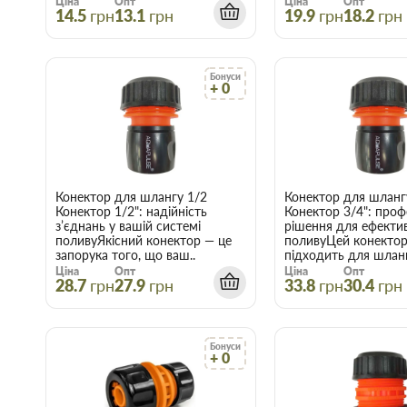
Ціна
Опт
Ціна
Опт
14.5
грн
13.1
грн
19.9
грн
18.2
грн
Бонуси
+ 0
Конектор для шлангу 1/2
Конектор для шланг
Конектор 1/2": надійність
Конектор 3/4": проф
з’єднань у вашій системі
рішення для ефекти
поливуЯкісний конектор — це
поливуЦей конектор
запорука того, що ваш..
підходить для шлангі
Ціна
Опт
Ціна
Опт
28.7
грн
27.9
грн
33.8
грн
30.4
грн
Бонуси
+ 0