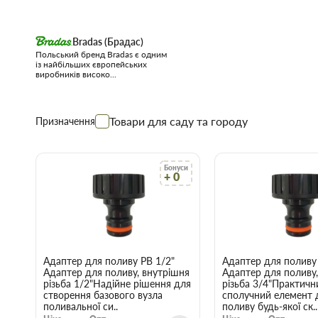
Bradas (Брадас)
Польський бренд Bradas є одним
із найбільших європейських
виробників високо...
Товари для саду та городу
Призначення
Бонуси
+ 0
Адаптер для поливу РВ 1/2"
Адаптер для поливу
Адаптер для поливу, внутрішня
Адаптер для поливу
різьба 1/2"Надійне рішення для
різьба 3/4"Практичн
створення базового вузла
сполучний елемент 
поливальної си..
поливу будь-якої ск..