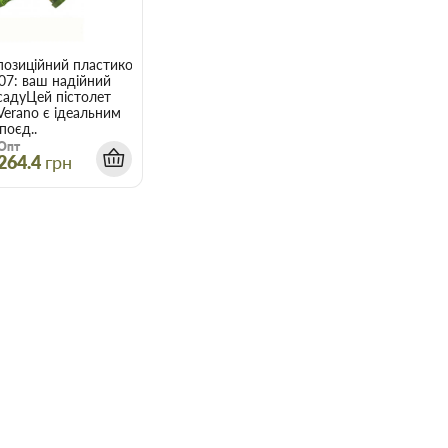
позиційний пластиковий з фіксатором Verano, 72-007
07: ваш надійний
садуЦей пістолет
Verano є ідеальним
поєд..
Опт
264.4
грн