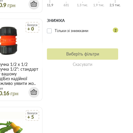
пт
0.9
грн
11,9
631
1,3 тис.
1,9 тис.
2,5 тис.
ЗНИЖКА
Бонуси
+ 0
Тільки зі знижками
2
Виберіть фільтри
есах Bradas CLOVER LIME LINE (LE-9104)
учна 1/2 х 1/2
Скасувати
учна 1/2": стандарт
у вашому
іБез надійної
жливо уявити жо..
пт
0.16
грн
Бонуси
+ 5