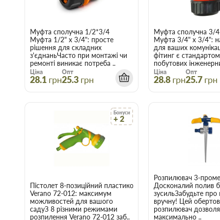
Муфта сполучна 1/2*3/4
Муфта сполучна 3/4
Муфта 1/2" х 3/4": просте
Муфта 3/4" х 3/4": н
рішення для складних
для ваших комуніка
з'єднаньЧасто при монтажі чи
фітинг є стандартом
ремонті виникає потреба ..
побутових інженерни
Ціна
Опт
Ціна
Опт
28.1
грн
25.3
грн
28.8
грн
25.7
грн
Бонуси
+ 2
Розпилювач 3-проме
Пістолет 8-позиційний пластиковий з фіксатором Verano, 
Досконалий полив б
Verano 72-012: максимум
зусильЗабудьте про
можливостей для вашого
вручну! Цей оберто
садуЗ 8 різними режимами
розпилювач дозволя
розпилення Verano 72-012 заб..
максимально ..