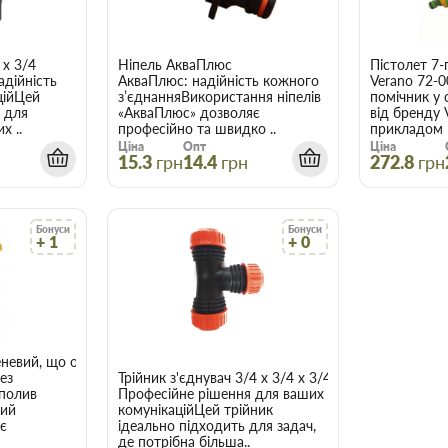
 х 3/4
Ніпель АкваПлюс
Пістолет 7-
адійність
АкваПлюс: надійність кожного
Verano 72-0
ційЦей
з’єднанняВикористання ніпелів
помічник у 
 для
«АкваПлюс» дозволяє
від бренду 
х ..
професійно та швидко ..
прикладом 
Ціна
Опт
Ціна
15.3
грн
14.4
грн
272.8
грн
Бонуси
Бонуси
+ 1
+ 0
невий, що обертається, на цинковому стрижні
72-012
ез
Трійник з'єднувач 3/4 х 3/4 х 3/4
 полив
Професійне рішення для ваших
вий
комунікаційЦей трійник
є
ідеально підходить для задач,
де потрібна більша..