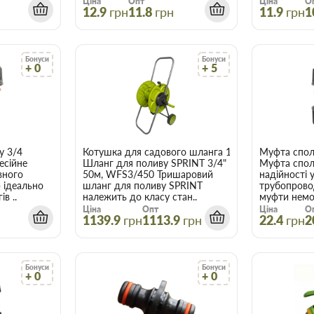
Ціна
Опт
Ціна
О
12.9
грн
11.8
грн
11.9
грн
1
Бонуси
Бонуси
+ 0
+ 5
у 3/4
Котушка для садового шланга 1/2" до 50 м на кол
Муфта спол
есійне
Шланг для поливу SPRINT 3/4"
Муфта спол
вного
50м, WFS3/450 Тришаровий
надійності 
 ідеально
шланг для поливу SPRINT
трубопровод
в ..
належить до класу стан..
муфти немо
Ціна
Опт
Ціна
О
1139.9
грн
1113.9
грн
22.4
грн
2
Бонуси
Бонуси
+ 0
+ 0