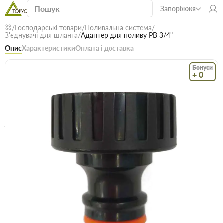
Запоріжжя
Господарські товари
Поливальна система
З'єднувачі для шланга
Адаптер для поливу РВ 3/4"
Опис
Характеристики
Оплата і доставка
Бонуси
+ 0
Код: 19861
В наявності
Адаптер для поливу РВ 3/4"
(0)
Безкоштовна доставка! Від 15000 грн
єВідновлення
Доставка НП
Товари для саду та городу
Опт
Ціна / шт
18.2 грн
19.9 грн