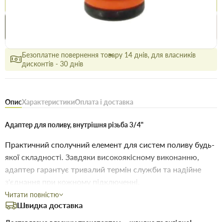
Купити
Купити в 1 клік
Знайшли
Акції
Вигідно
дешевше
сьогодні
Безоплатне повернення товару 14 днів, для власників
дисконтів - 30 днів
Опис
Характеристики
Оплата і доставка
Адаптер для поливу, внутрішня різьба 3/4"
Практичний сполучний елемент для систем поливу будь-
якої складності. Завдяки високоякісному виконанню,
адаптер гарантує тривалий термін служби та надійне
з'єднання при кожному підключенні.
Читати повністю
стійкість до перепадів температури,
Особливості:
Швидка доставка
сумісність зі стандартними конекторами.