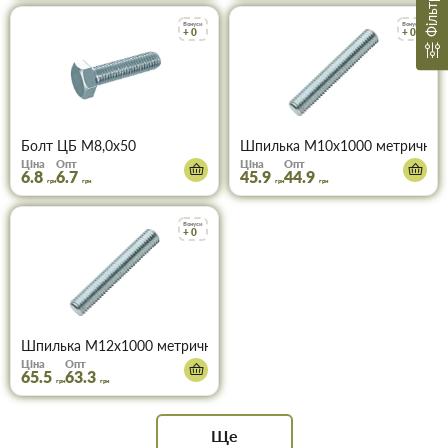
Фільтр
Бонуси
Бонуси
+ 0
+ 0
Болт ЦБ М8,0х50
Шпилька М10х1000 метрична,
Ціна
Опт
Ціна
Опт
6.8
6.7
45.9
44.9
грн
грн
грн
грн
Бонуси
+ 0
Шпилька М12х1000 метрична, ЦБ
Ціна
Опт
65.5
63.3
грн
грн
Ще