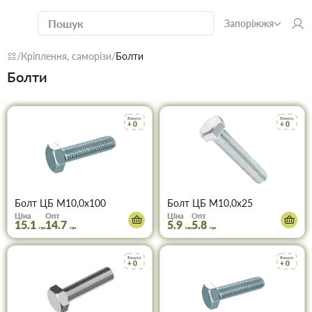
Запоріжжя
Кріплення, саморізи
Болти
Болти
Бонуси
Бонуси
+ 0
+ 0
Болт ЦБ М10,0х100
Болт ЦБ М10,0х25
Ціна
Опт
Ціна
Опт
15.1
14.7
5.9
5.8
грн
грн
грн
грн
Бонуси
Бонуси
+ 0
+ 0