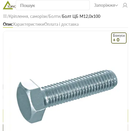
Запоріжжя
Кріплення, саморізи
Болти
Болт ЦБ М12,0х100
Опис
Характеристики
Оплата і доставка
Бонуси
+ 0
Код: 18806
В наявності
Болт ЦБ М12,0х100
(0)
Безкоштовна доставка! Від 15000 грн
єВідновлення
Доставка НП
Опт
Ціна / шт
19.3 грн
19.9 грн
Купити