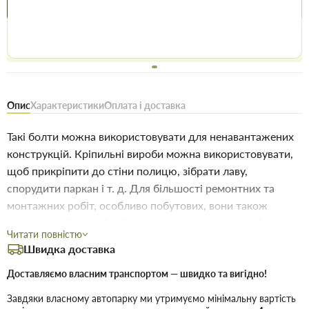
Купити в 1 клік
Знайшли
Акції
Вигідно
дешевше
сьогодні
Безоплатне повернення товару 14 днів, для власників
дисконтів - 30 днів
Опис
Характеристики
Оплата і доставка
Такі болти можна використовувати для ненавантажених
конструкцій. Кріпильні вироби можна використовувати,
щоб прикріпити до стіни полицю, зібрати лаву,
спорудити паркан і т. д. Для більшості ремонтних та
монтажних робіт, особливо побутових, вони також
підходять. Сталь оброблена спеціальними способами
Читати повністю
для забезпечення стійкості до корозії та окислення.
Швидка доставка
Цинкове покриття може забезпечити підвищену стійкість
до зношування та пошкоджень, що дозволяє збільшити
Доставляємо власним транспортом — швидко та вигідно!
термін служби. • Довжина: 100 мм • Діаметр: 12 мм •
Завдяки власному автопарку ми утримуємо мінімальну вартість
Матеріал: сталь • Покриття: цинк