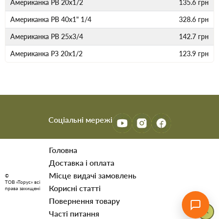
Американка PB 20х1/2
135.6
грн
Американка PB 40х1" 1/4
328.6
грн
Американка PВ 25х3/4
142.7
грн
Американка PЗ 20х1/2
123.9
грн
Соціальні мережі
Головна
Доставка і оплата
Мiсце видачi замовлень
©
ТОВ «Торус» всі
Корисні статті
права захищені
Повернення товару
Часті питання