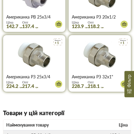
Американка PВ 25х3/4
Американка PЗ 20х1/2
Ціна
Опт
Ціна
Опт
142.7
137.4
123.9
118.2
грн
грн
грн
грн
Бонуси
Бонуси
+ 1
+ 1
Американка PЗ 25х3/4
Американка PЗ 32х1"
Фільтр
Ціна
Опт
Ціна
Опт
224.2
217.4
228.7
218.1
грн
грн
грн
грн
Товари у цій категорії
Найменування товару
Ціна