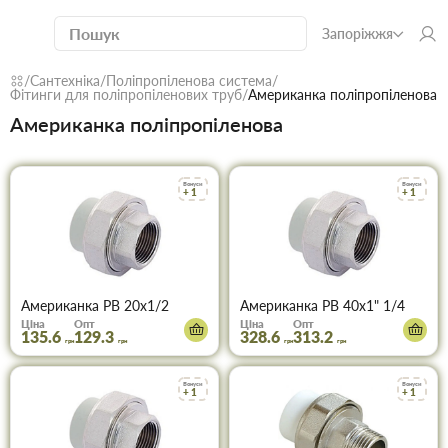
Запоріжжя
Сантехніка
Поліпропіленова система
Фітинги для поліпропіленових труб
Американка поліпропіленова
Американка поліпропіленова
Бонуси
Бонуси
+ 1
+ 1
Американка PB 20х1/2
Американка PB 40х1" 1/4
Ціна
Опт
Ціна
Опт
135.6
129.3
328.6
313.2
грн
грн
грн
грн
Бонуси
Бонуси
+ 1
+ 1