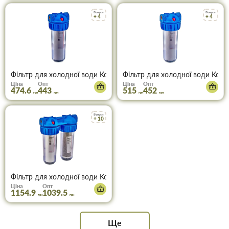
Бонуси
Бонуси
+ 4
+ 4
Фільтр для холодної води Koer KV-24-1/2 (колба 3-х складова, 8 
Фільтр для холодної води Koer K
Ціна
Опт
Ціна
Опт
474.6
443
515
452
грн
грн
грн
грн
Бонуси
+ 10
Фільтр для холодної води Koer KV-25-1/2 (2 колби, 8 атм. 1/2") 
Ціна
Опт
1154.9
1039.5
грн
грн
Ще