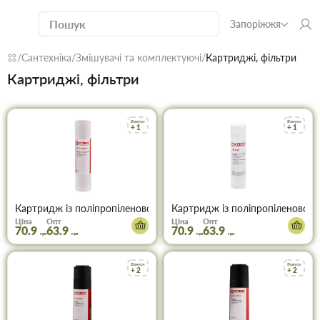
Запоріжжя
Сантехніка
Змішувачі та комплектуючі
Картриджі, фільтри
Картриджі, фільтри
Бонуси
Бонуси
+ 1
+ 1
Картридж із поліпропіленової нитки PP1 Koer KV-02-2510-01 (KR
Картридж із поліпропіленової 
Ціна
Опт
Ціна
Опт
70.9
63.9
70.9
63.9
грн
грн
грн
грн
Бонуси
Бонуси
+ 2
+ 2