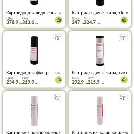
Картридж для видалення заліза Koer KV-06-2510 2,5«x10» (KR554
Картридж для фільтра, з іоноо
Ціна
Опт
Ціна
Опт
378.9
313.6
247
224.7
грн
грн
грн
грн
Бонуси
Бонуси
+ 2
+ 2
Картридж для фільтра, з активованим гранульованим вугіллям Ko
Картридж для фільтра, з актив
Ціна
Опт
Ціна
Опт
234.9
219.9
292.9
215.5
грн
грн
грн
грн
Бонуси
Бонуси
+ 1
+ 1
Картридж з поліпропіленової нитки PP10 Koer KV-02-2510-10 (K
Картридж из полипропиленовой