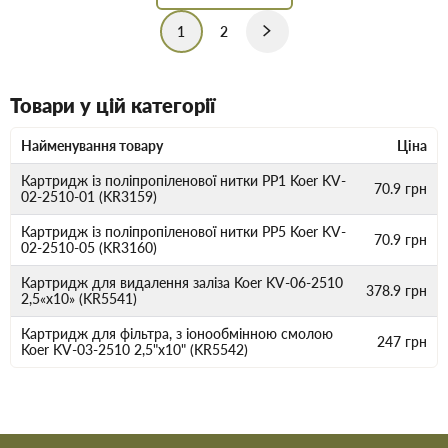
1
2
Товари у цій категорії
Найменування товару
Ціна
Картридж із поліпропіленової нитки PP1 Koer KV-
70.9
грн
02-2510-01 (KR3159)
Картридж із поліпропіленової нитки PP5 Koer KV-
70.9
грн
02-2510-05 (KR3160)
Картридж для видалення заліза Koer KV-06-2510
378.9
грн
2,5«x10» (KR5541)
Картридж для фільтра, з іонообмінною смолою
247
грн
Koer KV-03-2510 2,5"x10" (KR5542)