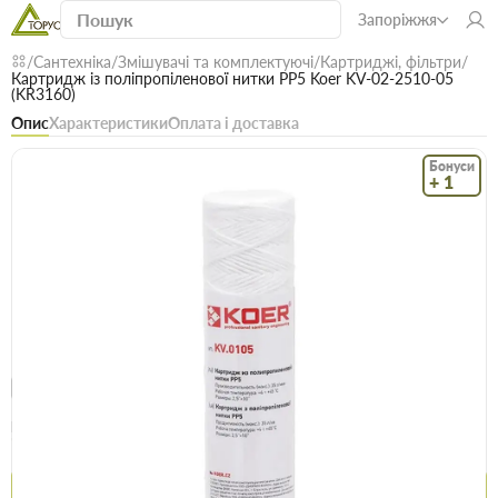
Запоріжжя
Сантехніка
Змішувачі та комплектуючі
Картриджі, фільтри
Картридж із поліпропіленової нитки PP5 Koer KV-02-2510-05
(KR3160)
Опис
Характеристики
Оплата і доставка
Бонуси
+ 1
Код: 24310
В наявності
Картридж із поліпропіленової нитки PP5
Koer KV-02-2510-05 (KR3160)
(0)
Безкоштовна доставка! Від 15000 грн
єВідновлення
Доставка НП
Опт
Ціна / шт
63.9 грн
70.9 грн
Купити