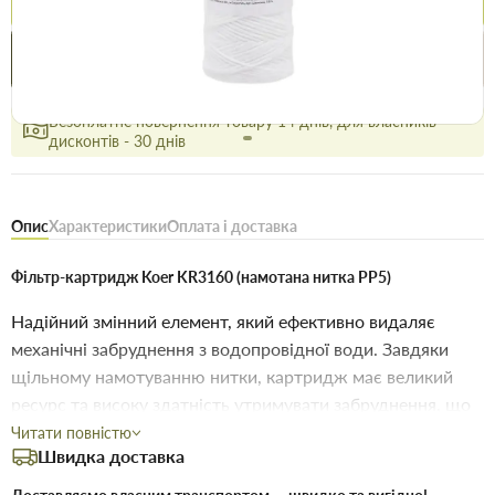
Купити в 1 клік
Знайшли
Акції
Вигідно
дешевше
сьогодні
Безоплатне повернення товару 14 днів, для власників
дисконтів - 30 днів
Опис
Характеристики
Оплата і доставка
Фільтр-картридж Koer KR3160 (намотана нитка PP5)
Надійний змінний елемент, який ефективно видаляє
механічні забруднення з водопровідної води. Завдяки
щільному намотуванню нитки, картридж має великий
ресурс та високу здатність утримувати забруднення, що
робить його ідеальним для очищення води в домашніх
Читати повністю
Швидка доставка
умовах.