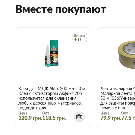
Вместе покупают
Воспользуйтесь услугами интернет-магазина Торус! Это озна
нервы и получить с доставкой именно те товары и услуги, к
Бонусы
+ 0
Клей для МДФ Akfix 200 мл+50 мл
Лента малярная 
Клей с активатором Акфикс 705
Малярная лента 
используется для склеивания
50 м (056)Универ
любых деревянных материалов,
для защиты пове
подходит для ..
ремонте и пок..
Цена
Опт
Цена
Опт
120.9
грн.
118.5
грн.
79.9
грн.
77.5
г