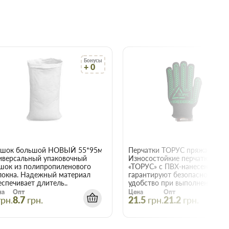
Бонусы
Бо
+ 0
+
22015
шок большой НОВЫЙ 55*95мм
иверсальный упаковочный
Износостойкие перчатки
шок из полипропиленового
«ТОРУС» с ПВХ-нанесением
локна. Надежный материал
гарантируют безопасность и
еспечивает длитель..
удобство при выполнении е..
на
Опт
Цена
Опт
грн.
8.7
грн.
21.5
грн.
21.2
грн.