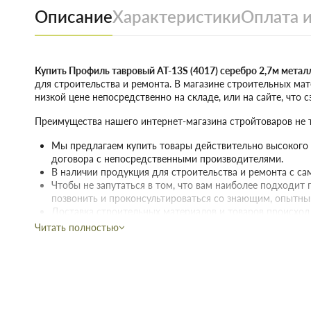
Описание
Характеристики
Оплата и
Купить Профиль тавровый AT-13S (4017) серебро 2,7м метал
для строительства и ремонта. В магазине строительных ма
низкой цене непосредственно на складе, или на сайте, что 
Преимущества нашего интернет-магазина стройтоваров не т
Мы предлагаем купить товары действительно высокого к
договора с непосредственными производителями.
В наличии продукция для строительства и ремонта с с
Чтобы не запутаться в том, что вам наиболее подходит п
позвонить и проконсультироваться со знающим, опытн
Доставка строительных материалов и товаров происход
указанному адресу.
Читать полностью
Действует гибкая система скидок, надо лишь учитывать,
интернет-магазине начинает действовать при покупке дв
Купить Профиль тавровый AT-13S 
2,7м металлический в Запорожье