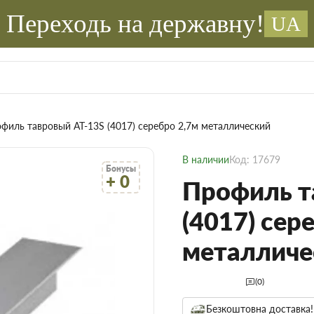
Переходь на державну!
UA
филь тавровый AT-13S (4017) серебро 2,7м металлический
В наличии
Код: 17679
Бонусы
+ 0
Профиль т
(4017) сер
металличе
(0)
Безкоштовна доставка!