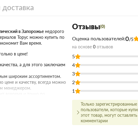
 доставка
Отзывы
(0)
лический в Запорожье
недорого
териалов Торус можно купить по
0
Оценка пользователей:
/5
сэкономит Вам время.
на основе
0
отзывов
олько в цене!
5
ачества, а для этого заключаем
4
3
амым широким ассортиментом.
2
о цене и качеству, всегда можно
ым менеджером.
1
ит вовремя и точно по
Только зарегистрированные
 что оптовая цена в нашем
пользователи, которые куп
ух и более товаров.
этот товар, могут оставлять
комментарии
(4017) серебро