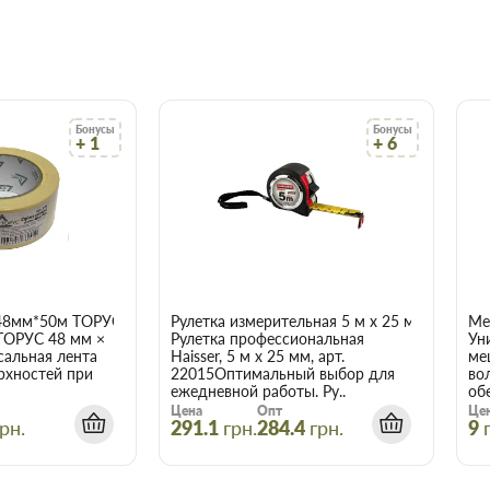
чает сберечь время, деньги и
акие вам требуются.
Бонусы
Бонусы
+ 1
+ 6
48мм*50м ТОРУС 056
Рулетка измерительная 5 м x 25 мм Haisser 
Ме
ТОРУС 48 мм ×
Рулетка профессиональная
Ун
сальная лента
Haisser, 5 м x 25 мм, арт.
ме
рхностей при
22015Оптимальный выбор для
во
ежедневной работы. Ру..
об
Цена
Опт
Це
рн.
291.1
грн.
284.4
грн.
9