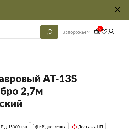
0
Запорожье
авровый AT-13S
ебро 2,7м
ский
 Від 15000 грн
єВідновлення
Доставка НП