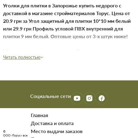
Уголки для плитки в Запорожье купить недорого с
доставкой в магазине стройматериалов Торус. Цена от
20.9 грн за Угол защитный для плитки 10*10 мм белый
или 29.9 грн Профиль угловой ПВХ внутренний для
плитки 9 мм белый. Оптовые цены от 3-х штук ниже!
Уголки для плитки в Запорожье
Читать полностью
Уголки для плитки представляют собой важный элемент
любого качественного ремонта в ванной комнате или на
кухне. Эти изделия позволяют эффективно скрыть
неровные края кафеля и защищают торцы от
механических повреждений в процессе эксплуатации.
Социальные сети
Правильно подобранный профиль обеспечивает
долговечность отделки и предотвращает появление
Главная
сколов на внешних стыках. Современные производители
Доставка и оплата
предлагают широкий ассортимент материалов и
Место выдачи заказов
©
расцветок для реализации самых смелых дизайнерских
ООО «Торус» все