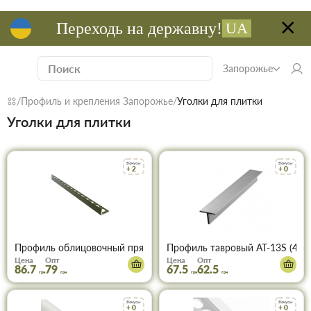
Переходь на державну!
UA
Запорожье
Профиль и крепления Запорожье
Уголки для плитки
Уголки для плитки
Бонусы
Бонусы
+ 2
+ 0
Профиль облицовочный прямой АП-10 (6014) бронза 2,7м
Профиль тавровый AT-13S (401
Цена
Опт
Цена
Опт
86.7
79
67.5
62.5
грн
грн
грн
грн
Бонусы
Бонусы
+ 0
+ 0