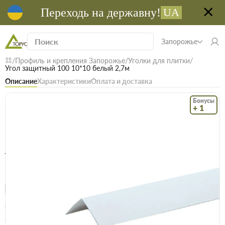
Переходь на державну!
UA
Запорожье
Профиль и крепления Запорожье
Уголки для плитки
Угол защитный 100 10*10 белый 2,7м
Описание
Характеристики
Оплата и доставка
Бонусы
+ 1
Код: 17680
В наличии
Угол защитный 100 10*10 белый 2,7м
(0)
Безкоштовна доставка! Від 15000 грн
єВідновлення
Доставка НП
Опт
Цена / шт
20 грн
20.9 грн