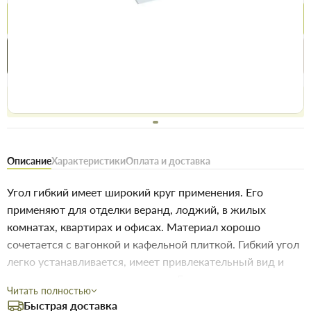
Купить
Купить в 1 клик
Нашли дешевле
Акции
Выгодно
сегодня
Бесплатное возвращение товара 14 дней, для владельцев
дисконтов - 30 дней
Описание
Характеристики
Оплата и доставка
Угол гибкий имеет широкий круг применения. Его
применяют для отделки веранд, лоджий, в жилых
комнатах, квартирах и офисах. Материал хорошо
сочетается с вагонкой и кафельной плиткой. Гибкий угол
легко устанавливается, имеет привлекательный вид и
высокое качество производства. Еще одним из
Читать полностью
преимуществ является конструкция уголка, его можно
Быстрая доставка