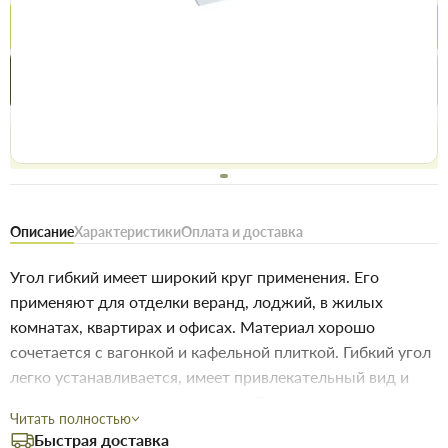
Купить
Купить в 1 клик
Нашли дешевле
Акции
Выгодно
сегодня
Бесплатное возвращение товара 14 дней, для владельцев
дисконтов - 30 дней
Описание
Характеристики
Оплата и доставка
Угол гибкий имеет широкий круг применения. Его
применяют для отделки веранд, лоджий, в жилых
комнатах, квартирах и офисах. Материал хорошо
сочетается с вагонкой и кафельной плиткой. Гибкий угол
легко устанавливается, имеет привлекательный вид и
высокое качество производства. Еще одним из
Читать полностью
преимуществ является конструкция уголка, его можно
Быстрая доставка