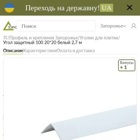
Переходь на державну!
UA
Запорожье
Профиль и крепления Запорожье
Уголки для плитки
Угол защитный 100 20*20 белый 2,7 м
Описание
Характеристики
Оплата и доставка
Бонусы
+ 1
Код: 17682
В наличии
Угол защитный 100 20*20 белый 2,7 м
(0)
Безкоштовна доставка! Від 15000 грн
єВідновлення
Доставка НП
Опт
Цена / шт
42.5 грн
44 грн