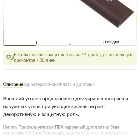
Цена / шт
26.5 грн
29.9 грн
Купить
Купить в 1 клик
Нашли дешевле
Акции
Выгодно
сегодня
Бесплатное возвращение товара 14 дней, для владельцев
дисконтов - 30 дней
Описание
Характеристики
Оплата и доставка
Внешний уголок предназначен для украшения краев и
наружных углов при укладке кафеля, играет
декоративную и защитную роль.
Купить Профиль угловой ПВХ наружный для плитки 9мм
коричневый 2,5м в Запорожье
недорого для строительства и
ремонта. В магазине строительных материалов Торус можно