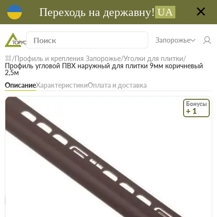
Переходь на державну!
UA
Запорожье
Профиль и крепления Запорожье
Уголки для плитки
Профиль угловой ПВХ наружный для плитки 9мм коричневый
2,5м
Описание
Характеристики
Оплата и доставка
Бонусы
+ 1
Код: 17691
В наличии
Профиль угловой ПВХ наружный для
плитки 9мм коричневый 2,5м
(0)
Безкоштовна доставка! Від 15000 грн
єВідновлення
Доставка НП
Опт