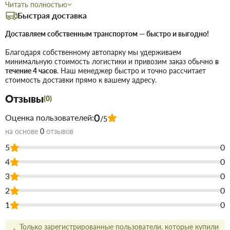
Читать полностью
купить по низкой цене непосредственно на складе, или на сайте,
Быстрая доставка
что сэкономит Вам время.
Доставляем собственным транспортом — быстро и выгодно!
Преимущества нашего интернет-магазина стройтоваров не
только в цене!
Благодаря собственному автопарку мы удерживаем
минимальную стоимость логистики и привозим заказ обычно
в
Мы предлагаем купить товары действительно высокого
течение 4 часов
. Наш менеджер быстро и точно рассчитает
качества, а для этого заключаем договора с
стоимость доставки прямо к вашему адресу.
непосредственными производителями.
В наличии продукция для строительства и ремонта с самым
Отзывы
(0)
широким ассортиментом.
Чтобы не запутаться в том, что вам наиболее подходит по
0
Оценка пользователей:
/5
цене и качеству, всегда можно позвонить и
на основе
0
отзывов
проконсультироваться со знающим, опытным менеджером.
Доставка строительных материалов и товаров происходит
5
0
вовремя и точно по указанному адресу.
4
Действует гибкая система скидок, надо лишь учитывать, что
0
оптовая цена в нашем интернет-магазине начинает
3
0
действовать при покупке двух и более товаров.
2
0
Купить Профиль угловой ПВХ
1
0
наружный для плитки 9мм
Только зарегистрированные пользователи, которые купили