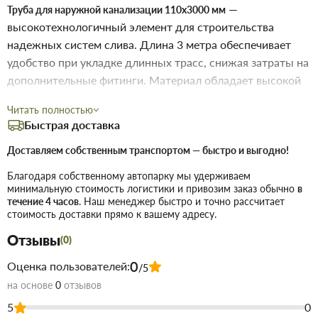
—
Труба для наружной канализации 110х3000 мм
высокотехнологичный элемент для строительства
надежных систем слива. Длина 3 метра обеспечивает
удобство при укладке длинных трасс, снижая затраты на
дополнительные фитинги. Материал обладает высокой
износостойкостью и долговечностью, что гарантирует
Читать полностью
стабильную работу системы канализации в любых
Быстрая доставка
климатических условиях.
Доставляем собственным транспортом — быстро и выгодно!
Характеристики:
Благодаря собственному автопарку мы удерживаем
минимальную стоимость логистики и привозим заказ обычно
в
Наружная канализация
Назначение:
течение 4 часов
. Наш менеджер быстро и точно рассчитает
110 мм (диаметр) х 3000 мм (длина)
Габариты:
стоимость доставки прямо к вашему адресу.
Оптимально для длинных магистралей,
Особености:
Отзывы
(0)
долговечность
Зеленый
Цвет:
0
Оценка пользователей:
/5
на основе
0
отзывов
Организация канализации для частных
Сфера применения:
5
0
домов, прокладка ливневых и дренажных