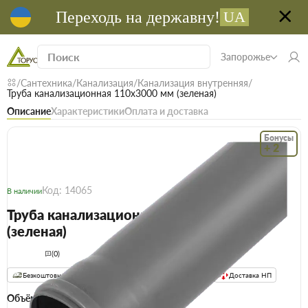
Переходь на державну!
UA
Запорожье
Сантехника
Канализация
Канализация внутренняя
Труба канализационная 110х3000 мм (зеленая)
Описание
Характеристики
Оплата и доставка
Бонусы
+ 2
Код: 14065
В наличии
Труба канализационная 110х3000 мм
(зеленая)
(0)
Безкоштовна доставка! Від 15000 грн
єВідновлення
Доставка НП
Объём