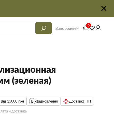
0
Запорожье
ализационная
м (зеленая)
 Від 15000 грн
єВідновлення
Доставка НП
лата и доставка