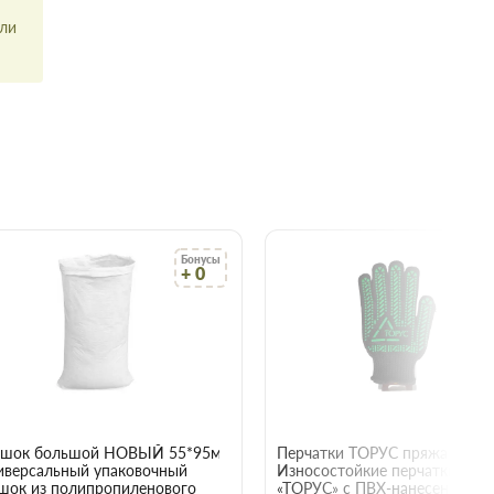
или
Бонусы
Бо
+ 0
+
22015
шок большой НОВЫЙ 55*95мм
иверсальный упаковочный
Износостойкие перчатки
шок из полипропиленового
«ТОРУС» с ПВХ-нанесением