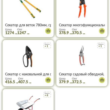
Секатор для веток 780мм, срез косой VERANO 71-835
Секатор многофункциональный 
Цена
Опт
Цена
Опт
1274
1247
378.9
370.5
грн
грн
грн
грн
Бонусы
Бонусы
+ 1
+ 1
Секатор с наковальней для обрезки веток, храповой механиз, ста
Секатор садовый обводной, V-S
Цена
Опт
Цена
Опт
416.5
407.5
379.9
372.5
грн
грн
грн
грн
Бонусы
+ 8