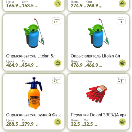
Цена
Опт
Цена
Опт
166.9
163.5
274.9
268.9
грн
грн
грн
грн
Бонусы
Бонусы
+ 1
+ 1
Опрыскиватель Litolan 5л
Опрыскиватель Litolan 8л
Цена
Опт
Цена
Опт
464.9
454.9
476.9
466.9
грн
грн
грн
грн
Бонусы
Бонусы
+ 1
+ 1
Опрыскиватель ручной Фаворит 2л 72-248
Перчатки Doloni ЗВЕЗДА красна
Цена
Опт
Цена
Опт
288.5
279.9
32.5
32.5
грн
грн
грн
грн