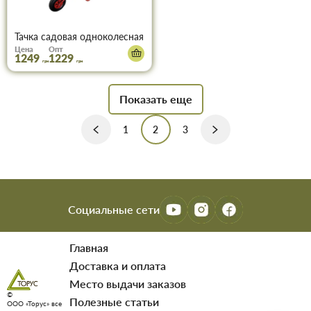
Тачка садовая одноколесная WB6407B BUDFIX 65/142 л, 110 кг
Цена
Опт
1249
1229
грн
грн
Показать еще
1
2
3
Социальные сети
Главная
Доставка и оплата
Место выдачи заказов
©
Полезные статьи
ООО «Торус» все