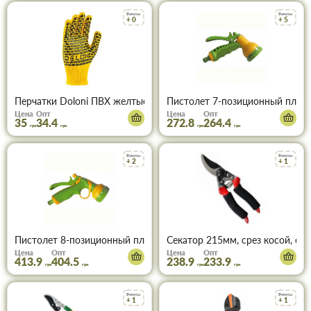
Бонусы
Бонусы
+ 0
+ 5
Перчатки Doloni ПВХ желтые Строитель (4078)
Пистолет 7-позиционный пласт
Цена
Опт
Цена
Опт
35
34.4
272.8
264.4
грн
грн
грн
грн
Бонусы
Бонусы
+ 2
+ 1
Пистолет 8-позиционный пластиковый с фиксатором Verano, 72
Секатор 215мм, срез косой, об
Цена
Опт
Цена
Опт
413.9
404.5
238.9
233.9
грн
грн
грн
грн
Бонусы
Бонусы
+ 1
+ 1