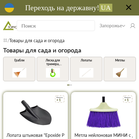
Переходь на державну!
UA
Запорожье
Товары для сада и огорода
Товары для сада и огорода
Грабли
Леска для
Лопаты
Метлы
тримера,
мотокосы
Бонусы
Бонусы
+ 1
+ 1
Лопата штыковая "Epoxide Pro Словакия" 0,9 кг FT-2001
Метла нейлоновая МИНИ с дер