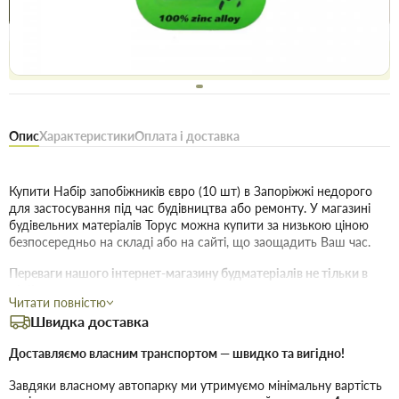
Купити в 1 клік
Знайшли
Акції
Вигідно
дешевше
сьогодні
Безоплатне повернення товару 14 днів, для власників
дисконтів - 30 днів
Опис
Характеристики
Оплата і доставка
Купити Набір запобіжників євро (10 шт) в Запоріжжі недорого
для застосування під час будівництва або ремонту. У магазині
будівельних матеріалів Торус можна купити за низькою ціною
безпосередньо на складі або на сайті, що заощадить Ваш час.
Переваги нашого інтернет-магазину будматеріалів не тільки в
ціні!
Читати повністю
Швидка доставка
Якість без посередників:
Ми пропонуємо купити товари
дійсно високої якості, і для цього укладаємо договори з
Доставляємо власним транспортом — швидко та вигідно!
безпосередніми виробниками.
Широкий асортимент:
В наявності продукція для
Завдяки власному автопарку ми утримуємо мінімальну вартість
будівництва та ремонту в найширшому асортименті.