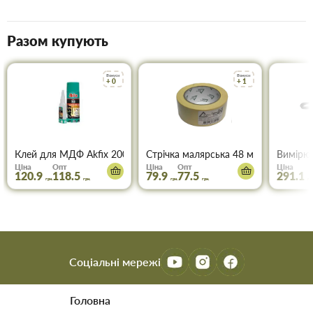
Разом купують
Бонуси
Бонуси
+ 0
+ 1
Клей для МДФ Akfix 200 мл+50 мл
Стрічка малярська 48 мм * 50м ТОР
Вимірюв
Ціна
Опт
Ціна
Опт
Ціна
120.9
118.5
79.9
77.5
291.1
грн.
грн.
грн.
грн.
грн
Соціальні мережі
Головна