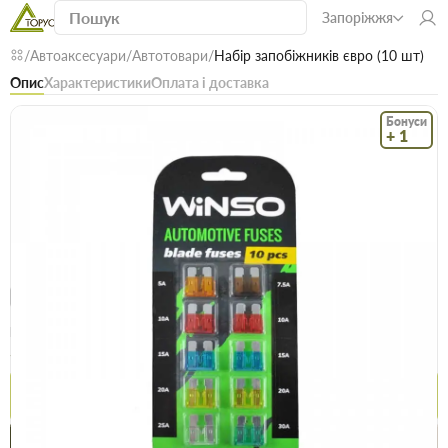
Запоріжжя
Автоаксесуари
Автотовари
Набір запобіжників євро (10 шт)
Опис
Характеристики
Оплата і доставка
Бонуси
+ 1
Код: 21204
В наявності
Набір запобіжників євро (10 шт)
(0)
Безкоштовна доставка! Від 15000 грн
єВідновлення
Доставка НП
Опт
Ціна / шт
36.3 грн
38.2 грн
Купити