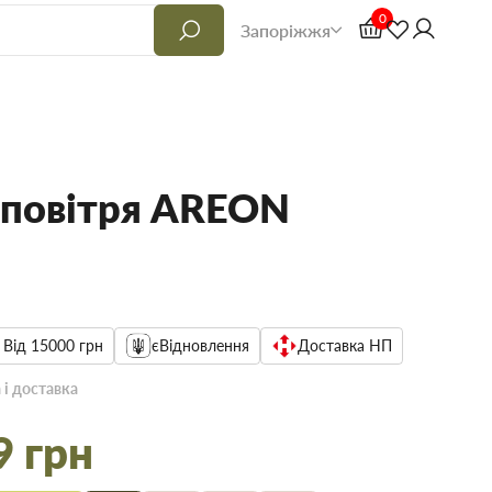
0
Запоріжжя
 повітря AREON
 Від 15000 грн
єВідновлення
Доставка НП
 і доставка
9 грн