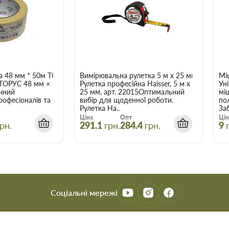
а 48 мм * 50м ТОРУС 056
Вимірювальна рулетка 5 м x 25 мм Haisser 
Мі
 ТОРУС 48 мм ×
Рулетка професійна Haisser, 5 м x
Ун
чний
25 мм, арт. 22015Оптимальний
мі
рофесіоналів та
вибір для щоденної роботи.
по
Рулетка Ha..
Заб
Ціна
Опт
Цін
рн.
291.1
грн.
284.4
грн.
9
Соціальні мережі