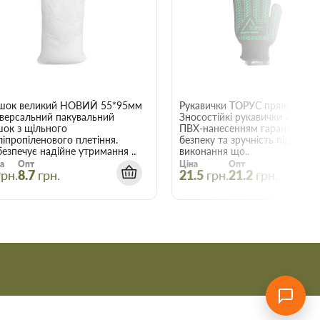
22015
шок великий НОВИЙ 55*95мм
Рукавички ТОРУС пряжа чорна
іверсальний пакувальний
Зносостійкі рукавички «ТОРУС»
шок з щільного
ПВХ-нанесенням гарантують
ліпропіленового плетіння.
безпеку та зручність під час
езпечує надійне утримання ..
виконання що..
а
Опт
Ціна
Опт
грн.
8.7
грн.
21.5
грн.
21.2
грн.