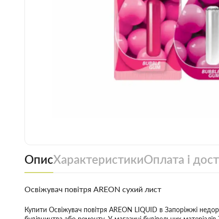
Опис
Характеристики
Оплата і дос
Освіжувач повітря AREON сухий лист
Купити Освіжувач повітря AREON LIQUID в Запоріжжі недоро
будівництва або ремонту. У магазині будівельних матеріалі