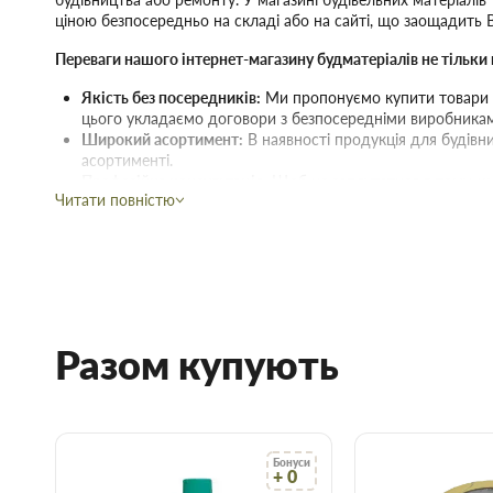
ціною безпосередньо на складі або на сайті, що заощадить 
Переваги нашого інтернет-магазину будматеріалів не тільки в
Якість без посередників:
Ми пропонуємо купити товари ді
цього укладаємо договори з безпосередніми виробника
Широкий асортимент:
В наявності продукція для будів
асортименті.
Професійна консультація:
Щоб не заплутатися в тому, щ
Читати повністю
ціною та якістю, завжди можна зателефонувати й прокон
менеджером.
Вчасна доставка:
Доставка будівельних матеріалів та тов
за вказаною адресою.
Гнучкі знижки:
Діє гнучка система знижок, варто лише вр
нашому інтернет-магазині починає діяти при купівлі двох 
Разом купують
Купити Освіжувач повітря AREON LIQUID 
Скористайтеся послугами інтернет-магазину Торус! Це означа
й отримати з доставкою саме ті товари та послуги, які вам по
Бонуси
+ 0