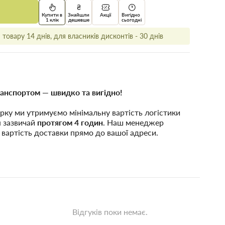
Купити в
Знайшли
Акції
Вигідно
1 клік
дешевше
сьогодні
товару 14 днів, для власників дисконтів - 30 днів
анспортом — швидко та вигідно!
рку ми утримуємо мінімальну вартість логістики
я зазвичай
протягом 4 годин
. Наш менеджер
 вартість доставки прямо до вашої адреси.
Відгуків поки немає.