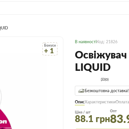
QUID
В наявності
Код: 21826
Бонуси
+ 1
Освіжувач
LIQUID
(0)
Безкоштовна доставка!
Опис
Характеристики
Оплата
Опт
Ціна / шт
83.
88.1 грн