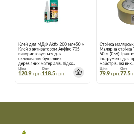
Клей для МДФ Akfix 200 мл+50 мл
Стрічка малярськ
Клей з активатором Акфікс 705
Малярна стрічка
використовується для
50 м (056)Практи
склеювання будь-яких
інструмент для п
дерев'яних матеріалів, підхо..
майстрів, які вик..
Ціна
Опт
Ціна
Опт
120.9
грн.
118.5
грн.
79.9
грн.
77.5
г