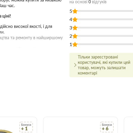
на основі
0
відгуків
Ваш час.
5
 ціні!
4
йсно високої якості, і для
3
ми.
2
ництва та ремонту в найширшому
1
о вам найбільше підходить за
сультуватися з досвідченим
Тільки зареєстровані
користувачі, які купили цей
арів відбувається вчасно і точно
товар, можуть залишати
коментарі
аховувати, що оптова ціна в
і більше товарів.
в Запоріжжі
є зберегти час, гроші та нерви
трібні.
Бонуси
Бонуси
+ 1
+ 6