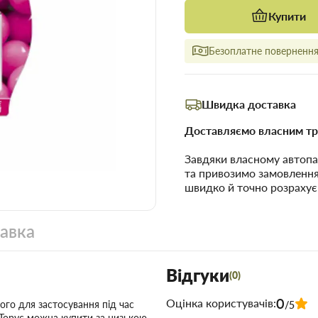
Купити
Безоплатне повернення 
Швидка доставка
Доставляємо власним тр
Завдяки власному автопа
та привозимо замовленн
швидко й точно розрахує
тавка
Відгуки
(0)
0
Оцінка користувачів:
го для застосування під час
/5
в Торус можна купити за низькою