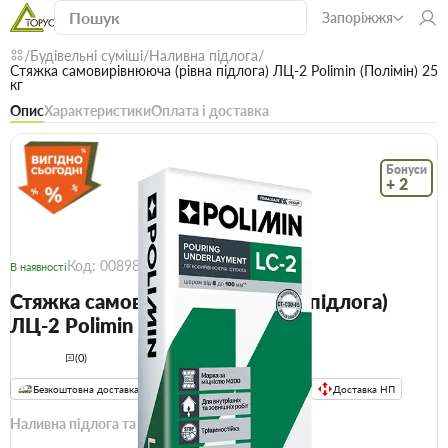
Запоріжжя
Будівельні суміші
Наливна підлога
Стяжка самовирівнююча (рівна підлога) ЛЦ-2 Polimin (Полімін) 25
кг
Опис
Характеристики
Оплата і доставка
Бонуси
+ 2
Код: 00898
В наявності
Стяжка самовирівнююча (рівна підлога)
ЛЦ-2 Polimin (Полімін) 25 кг
(0)
Безкоштовна доставка! Від 15000 грн
єВідновлення
Доставка НП
Наливна підлога та стяжка