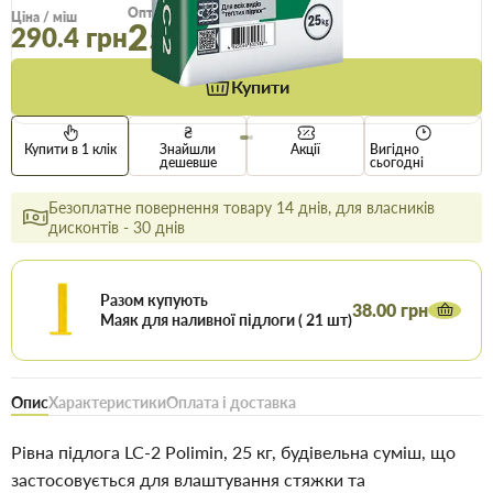
Опт
Ціна / міш
259.5 грн
290.4 грн
Купити
Купити в 1 клік
Знайшли
Акції
Вигідно
дешевше
сьогодні
Безоплатне повернення товару 14 днів, для власників
дисконтів - 30 днів
Разом купують
38.00 грн
Маяк для наливної підлоги ( 21 шт)
Опис
Характеристики
Оплата і доставка
Рівна підлога LC-2 Polimin, 25 кг, будівельна суміш, що
застосовується для влаштування стяжки та