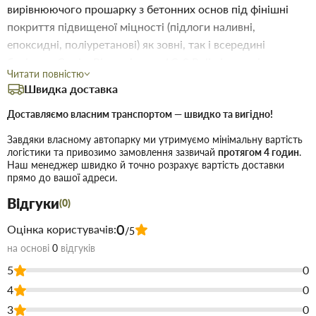
вирівнюючого прошарку з бетонних основ під фінішні
покриття підвищеної міцності (підлоги наливні,
епоксидні, поліуретанові) як зовні, так і всередині
будівель. Суміш Рівна підлога LC-2 Polimin з успіхом
Читати повністю
застосовується при облаштуванні теплої підлоги, для
Швидка доставка
заливки елементів, що обігрівають. При влаштуванні
плаваючих стяжок у складі систем тепло звукоізоляції
Доставляємо власним транспортом — швидко та вигідно!
товщина шару повинна бути не менше 30 мм з
Завдяки власному автопарку ми утримуємо мінімальну вартість
арматурою (металева сітка з прямокутними осередками)
логістики та привозимо замовлення зазвичай
протягом 4 годин
.
Наш менеджер швидко й точно розрахує вартість доставки
або 40 мм без арматури. Суміш Рівна підлога LC-2 Polimin
прямо до вашої адреси.
застосовується для влаштування стяжки та
Відгуки
вирівнюючого прошарку по бетонних підставах під
(0)
фінішні покриття підвищеної міцності (підлоги наливні,
0
Оцінка користувачів:
/5
епоксидні, поліуретанові) як зовні, так і всередині
на основі
0
відгуків
будівель. Застосування суміші Рівна підлога LC-2 Рівна
5
0
підлога LC-2 Polimin застосовується при влаштуванні
4
0
теплих підлог для заливки обігрівальних елементів. При
влаштуванні плаваючих стяжок у складі систем тепло
3
0